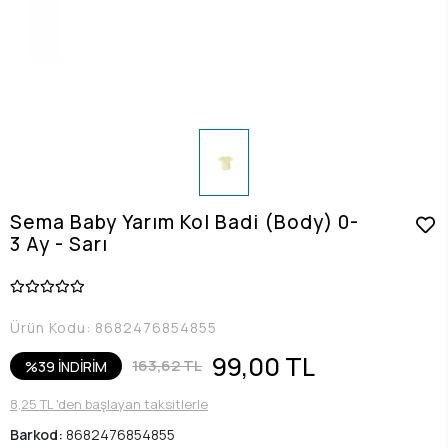
Sema Baby Yarım Kol Badi (Body) 0-
3 Ay - Sarı
Ürün Kodu:
8682476854855
99,00 TL
163,62 TL
%39 İNDİRİM
8,25 TL 'den başlayan taksitlerle
Barkod:
8682476854855