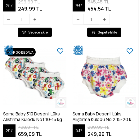
299,99 TL
545,45 TL
%17
%17
249,99 TL
454,54 TL
Sepete Ekle
Sepete Ekle
KARGO BEDAVA
Sema Baby 3'lü Desenli Lüks
Sema Baby Desenli Lüks
Alıştırma Külodu No.1 10-15 kg -
Alıştırma Külodu No.2 15-20 kg
Cars
- Flowers
790,91 TL
299,99 TL
%17
%17
659,09 TL
249,99 TL