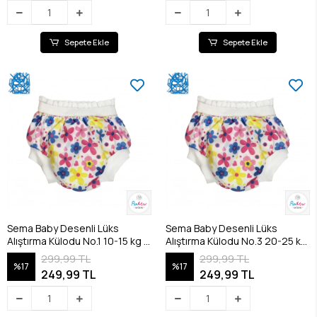
Sepete Ekle
Sepete Ekle
Sema Baby Desenli Lüks
Sema Baby Desenli Lüks
Alıştırma Külodu No.1 10-15 kg -
Alıştırma Külodu No.3 20-25 kg
Flowers
- Flowers
299,99 TL
299,99 TL
%17
%17
249,99 TL
249,99 TL