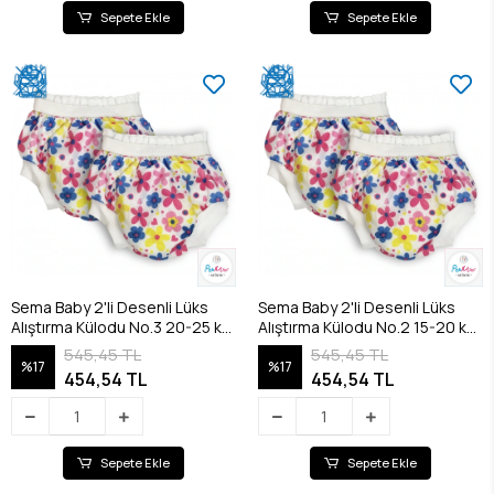
Sepete Ekle
Sepete Ekle
Sema Baby 2'li Desenli Lüks
Sema Baby 2'li Desenli Lüks
Alıştırma Külodu No.3 20-25 kg
Alıştırma Külodu No.2 15-20 kg
- Flowers
- Flowers
545,45 TL
545,45 TL
%17
%17
454,54 TL
454,54 TL
Sepete Ekle
Sepete Ekle