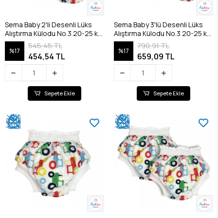
Sema Baby 2'li Desenli Lüks
Sema Baby 3'lü Desenli Lüks
Alıştırma Külodu No.3 20-25 kg
Alıştırma Külodu No.3 20-25 kg
- Cars
- Cars
545,45 TL
790,91 TL
%17
%17
454,54 TL
659,09 TL
Sepete Ekle
Sepete Ekle