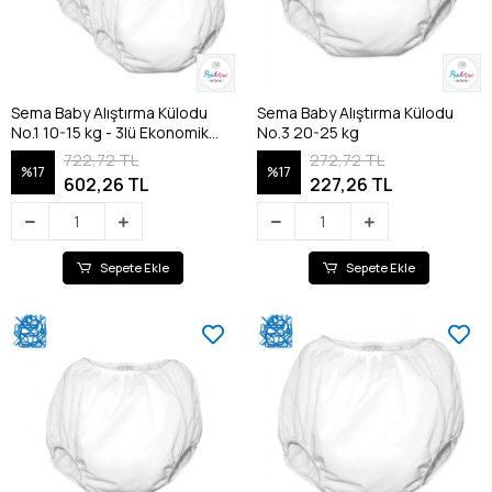
Sema Baby Alıştırma Külodu
Sema Baby Alıştırma Külodu
No.1 10-15 kg - 3lü Ekonomik
No.3 20-25 kg
Paket
722,72 TL
272,72 TL
%17
%17
602,26 TL
227,26 TL
Sepete Ekle
Sepete Ekle