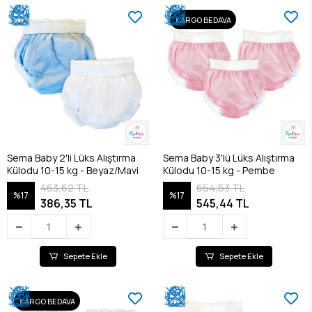
KARGO BEDAVA
Sema Baby 2'li Lüks Alıştırma
Sema Baby 3'lü Lüks Alıştırma
Külodu 10-15 kg - Beyaz/Mavi
Külodu 10-15 kg - Pembe
463,62 TL
654,53 TL
%17
%17
386,35 TL
545,44 TL
Sepete Ekle
Sepete Ekle
KARGO BEDAVA