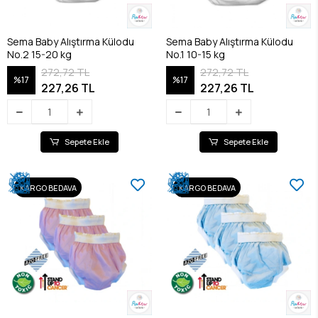
Sema Baby Alıştırma Külodu
Sema Baby Alıştırma Külodu
No.2 15-20 kg
No.1 10-15 kg
272,72 TL
272,72 TL
%17
%17
227,26 TL
227,26 TL
Sepete Ekle
Sepete Ekle
KARGO BEDAVA
KARGO BEDAVA