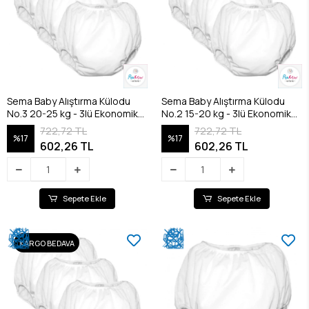
Sema Baby Alıştırma Külodu
Sema Baby Alıştırma Külodu
No.3 20-25 kg - 3lü Ekonomik
No.2 15-20 kg - 3lü Ekonomik
Paket
Paket
722,72 TL
722,72 TL
%17
%17
602,26 TL
602,26 TL
Sepete Ekle
Sepete Ekle
KARGO BEDAVA