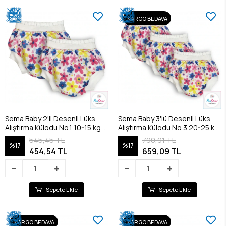
KARGO BEDAVA
Sema Baby 2'li Desenli Lüks
Sema Baby 3'lü Desenli Lüks
Alıştırma Külodu No.1 10-15 kg -
Alıştırma Külodu No.3 20-25 kg
Flowers
- Flowers
545,45 TL
790,91 TL
%17
%17
454,54 TL
659,09 TL
Sepete Ekle
Sepete Ekle
KARGO BEDAVA
KARGO BEDAVA