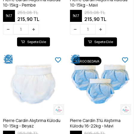
10-15kg - Pembe
10-15kg - Mavi
259,08 TL
259,08 TL
%17
%17
215,90 TL
215,90 TL
Sepete Ekle
Sepete Ekle
KARGO BEDAVA
Pierre Cardin Alıştırma Külodu
Pierre Cardin 3'lü Alıştırma
10-15kg - Beyaz
Külodu 16-22kg - Mavi
259,08 TL
695,45 TL