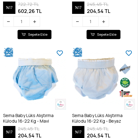
Beyaz
722,72 TL
245,45 TL
%17
%17
602,26 TL
204,54 TL
Sepete Ekle
Sepete Ekle
Sema Baby Lüks Alıştırma
Sema Baby Lüks Alıştırma
Külodu 16-22 Kg - Mavi
Külodu 16-22 Kg - Beyaz
245,45 TL
245,45 TL
%17
%17
204,54 TL
204,54 TL