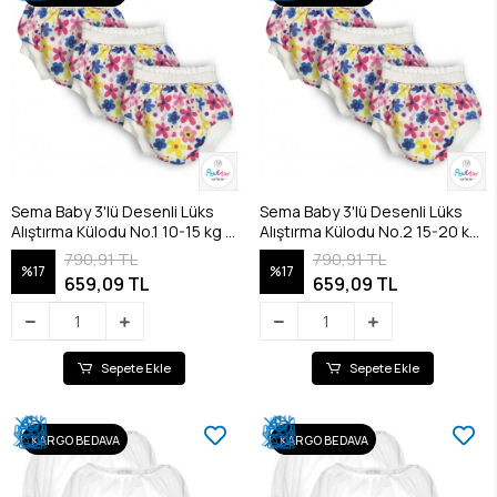
Sema Baby 3'lü Desenli Lüks
Sema Baby 3'lü Desenli Lüks
Alıştırma Külodu No.1 10-15 kg -
Alıştırma Külodu No.2 15-20 kg
Flowers
- Flowers
790,91 TL
790,91 TL
%17
%17
659,09 TL
659,09 TL
Sepete Ekle
Sepete Ekle
KARGO BEDAVA
KARGO BEDAVA