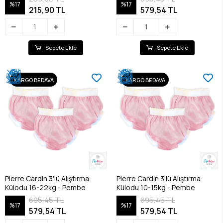
%17
%17
215,90 TL
579,54 TL
Sepete Ekle
Sepete Ekle
KARGO BEDAVA
KARGO BEDAVA
Pierre Cardin 3'lü Alıştırma
Pierre Cardin 3'lü Alıştırma
Külodu 16-22kg - Pembe
Külodu 10-15kg - Pembe
695,45 TL
695,45 TL
%17
%17
579,54 TL
579,54 TL