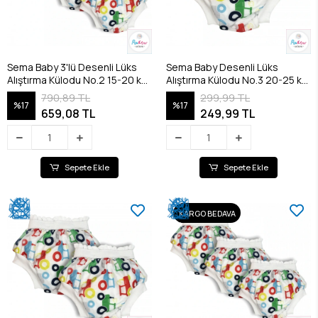
Sema Baby 3'lü Desenli Lüks
Sema Baby Desenli Lüks
Alıştırma Külodu No.2 15-20 kg
Alıştırma Külodu No.3 20-25 kg
- Cars
- Cars
790,89 TL
299,99 TL
%17
%17
659,08 TL
249,99 TL
Sepete Ekle
Sepete Ekle
KARGO BEDAVA