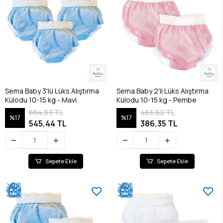
Sema Baby 3'lü Lüks Alıştırma
Sema Baby 2'li Lüks Alıştırma
Külodu 10-15 kg - Mavi
Külodu 10-15 kg - Pembe
654,53 TL
463,62 TL
%17
%17
545,44 TL
386,35 TL
Sepete Ekle
Sepete Ekle