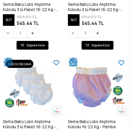
Sema Baby Lüks Alıştırma
Sema Baby Lüks Alıştırma
Külodu 3 lü Paket 16-22 Kg -
Külodu 3 lü Paket 16-22 Kg -
Pembe 8682476853094
Mavi 8682476853087
654,53 TL
654,53 TL
%17
%17
545,44 TL
545,44 TL
Sepete Ekle
Sepete Ekle
KARGO BEDAVA
Sema Baby Lüks Alıştırma
Sema Baby Lüks Alıştırma
Külodu 3 lü Paket 16-22 Kg -
Külodu 16-22 Kg - Pembe