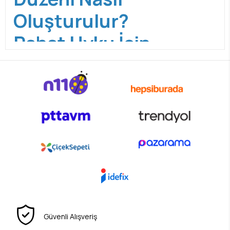
Oluşturulur?
Rahat Uyku İçin
Öneriler
Bebeklerde uyku düzeni
oluşturmak, hem
bebeğin gelişimi hem de ebeveynlerin günlük
yaşamı için oldukça önemlidir. Özellikle ilk
aylarda
bebeklerde uyku düzeni
henüz
oluşmadığı için gece uyanmaları, kısa uyku
süreleri ve düzensiz saatler oldukça normaldir.
Ancak doğru yöntemler uygulandığında
bebeklerde uyku düzeni
zamanla oturur ve
bebeğiniz daha rahat uyumaya başlar.
Güvenli Alışveriş
Birçok ebeveyn için en büyük sorulardan biri