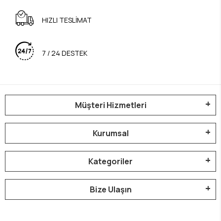
bebeklerde uyku düzeni
nasıl oluşturulur
HIZLI TESLİMAT
sorusudur. Aslında bu süreç sabır, rutin ve
doğru ortam hazırlığı ile oldukça kolay hale
gelebilir.
7 / 24 DESTEK
Bebeklerde Uyku Düzeni
Neden Önemlidir?
Müşteri Hizmetleri
Bebeklerin sağlıklı büyüyebilmesi için kaliteli
uyku oldukça önemlidir. Düzenli uyuyan
Kurumsal
bebeklerin hem fiziksel gelişimi hem de
zihinsel gelişimi daha sağlıklı ilerler. Bu
Kategoriler
nedenle
bebeklerde uyku düzeni
oluşturmak
erken dönemde oldukça faydalıdır.
Bize Ulaşın
Düzenli uyku aynı zamanda bebeğin huzurlu
olmasını sağlar.
Bebeklerde uyku