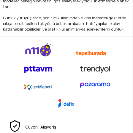
modeller, bebeğin çevresini gözlemleyerek yolculuk etmesine olanak
tanır.
Günlük yürüyüşlerde, şehir içi kullanımda ve kısa mesafeli gezilerde
sıkça tercih edilen tek yönlü bebek arabaları; hafif yapıları, kolay
katlanabilir özellikleri ve pratik kullanımlarıyla ebeveynlerin günlük
hayatını kolaylaştırmayı amaçlar.
Aşağıda yer alan ürün özellikleri, tek yönlü kullanımda konfor ve
pratikliği ön planda tutan seçeneklerden oluşur.
Dışa dönük kullanım sunan oturma yapısı
Günlük kullanım ve şehir hayatına uygun tasarımlar
Hafif ve kolay taşınabilir modeller
Pratik katlanma ve saklama avantajı
Tek yönlü bebek arabası seçiminde, bebeğin gelişim dönemi ve
kullanım alışkanlıklarını göz önünde bulundurmak en doğru
yaklaşımdır.
Güvenli Alışveriş