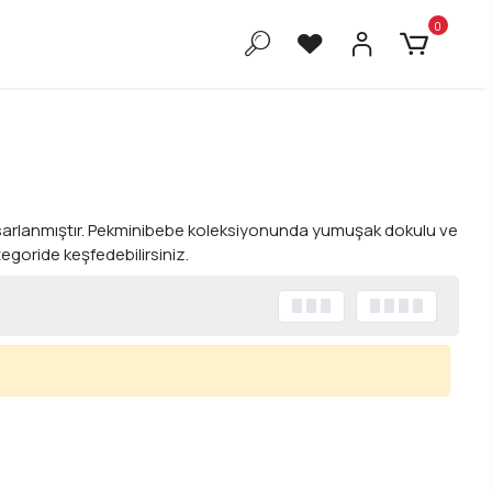
0
tasarlanmıştır. Pekminibebe koleksiyonunda yumuşak dokulu ve
tegoride keşfedebilirsiniz.