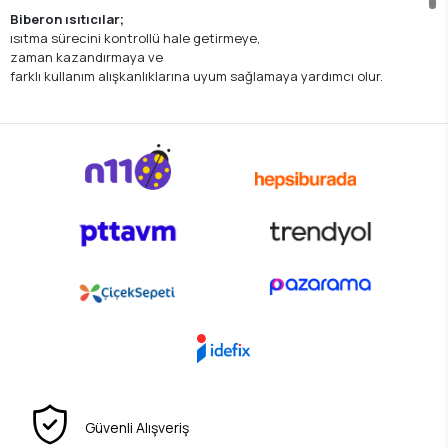
Biberon ısıtıcılar;
ısıtma sürecini kontrollü hale getirmeye,
zaman kazandırmaya ve
farklı kullanım alışkanlıklarına uyum sağlamaya yardımcı olur.
Evde veya dışarıda kullanıma uygun seçenekleriyle,
günlük beslenme rutininde pratiklik sunar.
Liste:
Biberon ve mama kaplarıyla uyumlu modeller
Kontrollü ısıtma sağlayan tasarımlar
Ev ve seyahat kullanımına uygun seçenekler
Kompakt ve pratik kullanım özellikleri
Güvenli Alışveriş