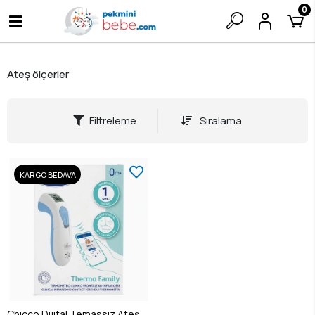
0
Ateş ölçerler
Filtreleme
Sıralama
KARGO BEDAVA
Chicco Dijital Temassız Ateş