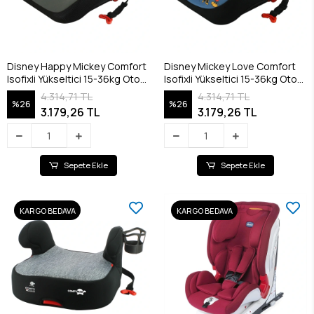
Disney Happy Mickey Comfort
Disney Mickey Love Comfort
Isofixli Yükseltici 15-36kg Oto
Isofixli Yükseltici 15-36kg Oto
Koltuğu
Koltuğu
4.314,71 TL
4.314,71 TL
%26
%26
3.179,26 TL
3.179,26 TL
Sepete Ekle
Sepete Ekle
KARGO BEDAVA
KARGO BEDAVA