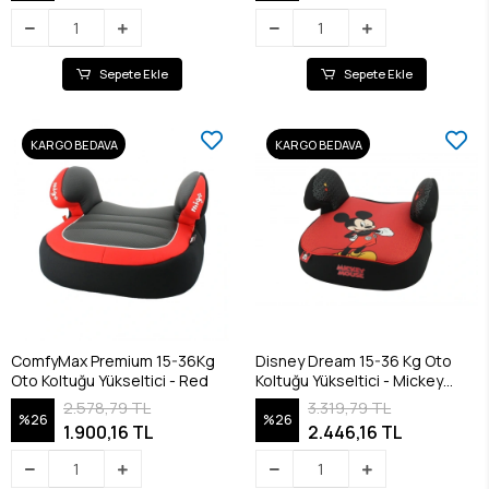
Sepete Ekle
Sepete Ekle
KARGO BEDAVA
KARGO BEDAVA
ComfyMax Premium 15-36Kg
Disney Dream 15-36 Kg Oto
Oto Koltuğu Yükseltici - Red
Koltuğu Yükseltici - Mickey
Mouse
2.578,79 TL
3.319,79 TL
%26
%26
1.900,16 TL
2.446,16 TL