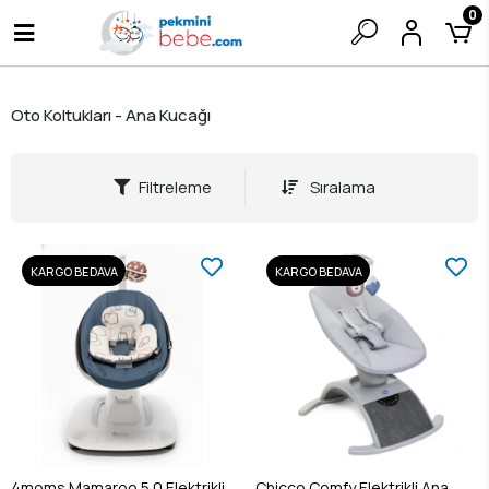
0
Oto Koltukları - Ana Kucağı
Filtreleme
Sıralama
KARGO BEDAVA
KARGO BEDAVA
4moms Mamaroo 5.0 Elektrikli
Chicco Comfy Elektrikli Ana