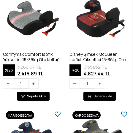
Comfymax Comfort Isofixli
Disney Şimşek McQueen
Yükseltici 15-36kg Oto Koltuğu
Isofixli Yükseltici 15-36kg Oto
- Pink Line
Koltuğu - Vintage Jean
3.280,07 TL
6.551,52 TL
%26
%26
2.416,89 TL
4.827,44 TL
Sepete Ekle
Sepete Ekle
KARGO BEDAVA
KARGO BEDAVA