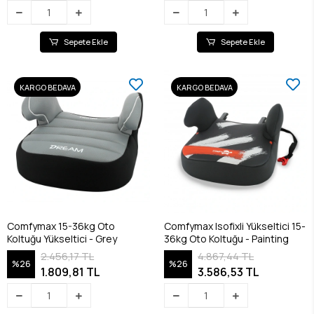
Sepete Ekle
Sepete Ekle
KARGO BEDAVA
KARGO BEDAVA
Comfymax 15-36kg Oto
Comfymax Isofixli Yükseltici 15-
Koltuğu Yükseltici - Grey
36kg Oto Koltuğu - Painting
2.456,17 TL
4.867,44 TL
%26
%26
1.809,81 TL
3.586,53 TL