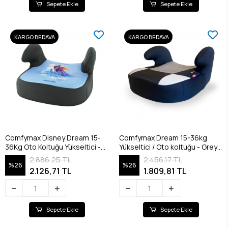
Sepete Ekle
Sepete Ekle
KARGO BEDAVA
KARGO BEDAVA
Comfymax Disney Dream 15-
Comfymax Dream 15-36kg
36Kg Oto Koltuğu Yükseltici -
Yükseltici / Oto koltuğu - Grey
Frozen II
& Black
2.886,25 TL
2.456,17 TL
%26
%26
2.126,71 TL
1.809,81 TL
Sepete Ekle
Sepete Ekle