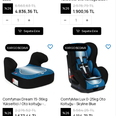
Jean
6.563,63 TL
2.578,79 TL
%26
%26
4.836,36 TL
1.900,16 TL
Sepete Ekle
Sepete Ekle
KARGO BEDAVA
KARGO BEDAVA
Comfymax Dream 15-36kg
ComfyMax Lux 0-25kg Oto
Yükseltici / Oto koltuğu -
Koltuğu - Skyline Blue
Skyline Blue
2.276,52 TL
5.584,25 TL
%26
%26