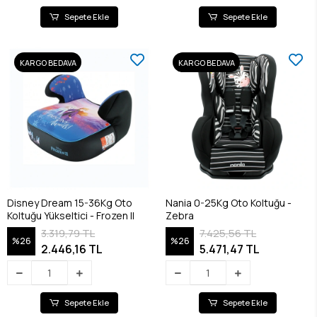
Sepete Ekle
Sepete Ekle
KARGO BEDAVA
KARGO BEDAVA
Disney Dream 15-36Kg Oto
Nania 0-25Kg Oto Koltuğu -
Koltuğu Yükseltici - Frozen II
Zebra
3.319,79 TL
7.425,56 TL
%26
%26
2.446,16 TL
5.471,47 TL
Sepete Ekle
Sepete Ekle