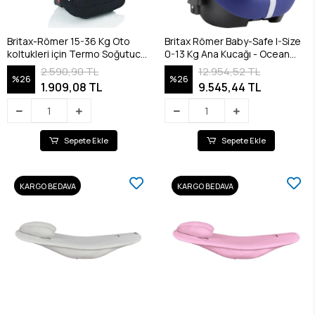
Britax-Römer 15-36 Kg Oto
Britax Römer Baby-Safe I-Size
koltukleri için Termo Soğutucu
0-13 Kg Ana Kucağı - Ocean
Kılıf
Blue
2.590,90 TL
12.954,52 TL
%26
%26
1.909,08 TL
9.545,44 TL
Sepete Ekle
Sepete Ekle
KARGO BEDAVA
KARGO BEDAVA