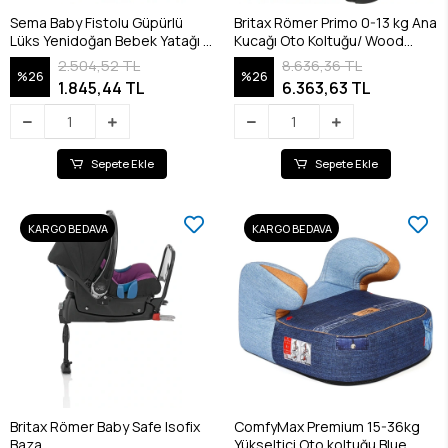
Sema Baby Fistolu Güpürlü
Britax Römer Primo 0-13 kg Ana
Lüks Yenidoğan Bebek Yatağı -
Kucağı Oto Koltuğu/ Wood
Ekru
Brown
2.504,52 TL
8.636,36 TL
%26
%26
1.845,44 TL
6.363,63 TL
Sepete Ekle
Sepete Ekle
KARGO BEDAVA
KARGO BEDAVA
Britax Römer Baby Safe Isofix
ComfyMax Premium 15-36kg
Baza
Yükseltici Oto koltuğu Blue