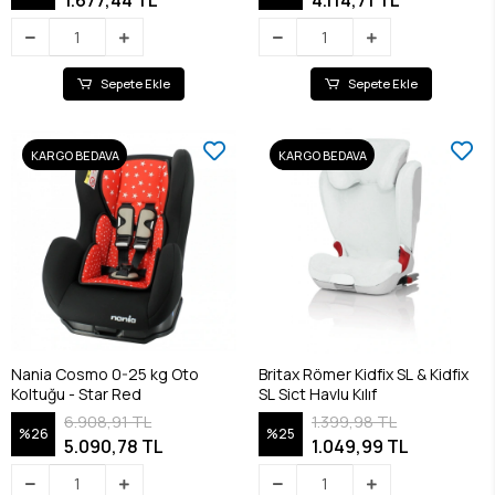
1.677,44 TL
4.114,71 TL
Sepete Ekle
Sepete Ekle
KARGO BEDAVA
KARGO BEDAVA
Nania Cosmo 0-25 kg Oto
Britax Römer Kidfix SL & Kidfix
Koltuğu - Star Red
SL Sict Havlu Kılıf
6.908,91 TL
1.399,98 TL
%26
%25
5.090,78 TL
1.049,99 TL