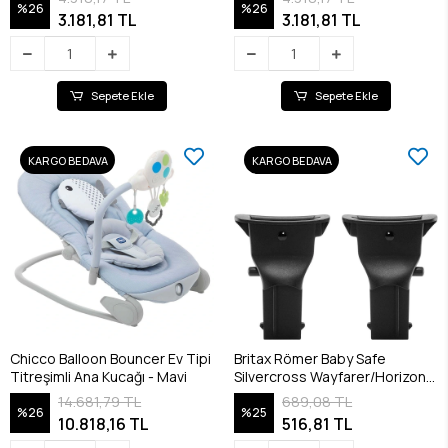
%26
%26
3.181,81 TL
3.181,81 TL
Sepete Ekle
Sepete Ekle
KARGO BEDAVA
KARGO BEDAVA
Chicco Balloon Bouncer Ev Tipi
Britax Römer Baby Safe
Titreşimli Ana Kucağı - Mavi
Silvercross Wayfarer/Horizon
Adaptör
14.681,79 TL
689,08 TL
%26
%25
10.818,16 TL
516,81 TL