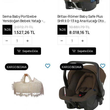
Sema Baby Portbebe
Britax-Römer Baby Safe Plus
Yenidoğan Bebek Yatağı -
SHR II 0-13 kg Ana Kucağı Oto
Ekru/Pembe
Koltuğu / Wood Brown
2.072,71 TL
10.881,79 TL
%26
%26
1.527,26 TL
8.018,16 TL
Sepete Ekle
Sepete Ekle
KARGO BEDAVA
KARGO BEDAVA