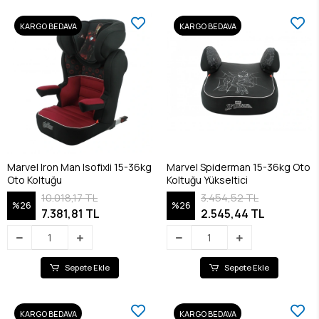
KARGO BEDAVA
KARGO BEDAVA
Marvel Iron Man Isofixli 15-36kg
Marvel Spiderman 15-36kg Oto
Oto Koltuğu
Koltuğu Yükseltici
10.018,17 TL
3.454,52 TL
%26
%26
7.381,81 TL
2.545,44 TL
Sepete Ekle
Sepete Ekle
KARGO BEDAVA
KARGO BEDAVA