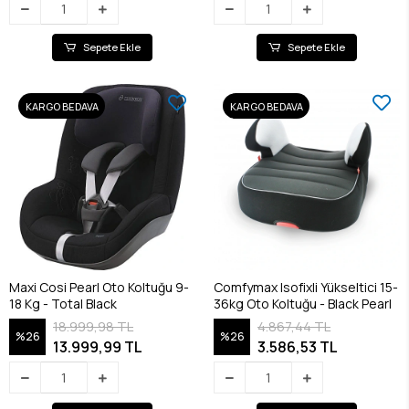
Sepete Ekle
Sepete Ekle
KARGO BEDAVA
KARGO BEDAVA
Maxi Cosi Pearl Oto Koltuğu 9-
Comfymax Isofixli Yükseltici 15-
18 Kg - Total Black
36kg Oto Koltuğu - Black Pearl
18.999,98 TL
4.867,44 TL
%26
%26
13.999,99 TL
3.586,53 TL