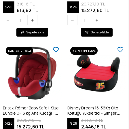
Baza / Storm Grey
818,16 TL
20.727,10 TL
%25
%26
613,62 TL
15.272,60 TL
Sepete Ekle
Sepete Ekle
KARGO BEDAVA
KARGO BEDAVA
Britax-Römer Baby Safe I-Size
Disney Dream 15-36Kg Oto
Bundle 0-13 kg Ana Kucağı +
Koltuğu Yükseltici - Şimşek
Baza / Flame Red
McQueen
20.727,10 TL
3.319,79 TL
%26
%26
15.272,60 TL
2.446,16 TL