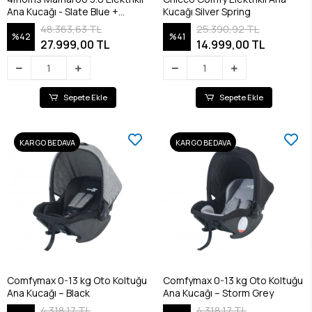
Ana Kucağı - Slate Blue +
Kucağı Silver Spring
Yenidoğan Destek Pedi
48.363,63 TL
25.390,92 TL
%42
%41
27.999,00 TL
14.999,00 TL
Sepete Ekle
Sepete Ekle
KARGO BEDAVA
KARGO BEDAVA
Comfymax 0-13 kg Oto Koltuğu
Comfymax 0-13 kg Oto Koltuğu
Ana Kucağı – Black
Ana Kucağı – Storm Grey
4.318,17 TL
4.318,17 TL