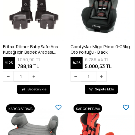
Britax-Römer Baby Safe Ana
ComfyMax Migo Primo 0-25kg
Kucağı için Bebek Arabası
Oto Koltuğu - Black
Adaptörü
1.050,90 TL
6.786,44 TL
%25
%26
788,18 TL
5.000,53 TL
Sepete Ekle
Sepete Ekle
KARGO BEDAVA
KARGO BEDAVA