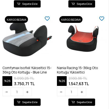
Sepete Ekle
Sepete Ekle
KARGO BEDAVA
KARGO BEDAVA
Comfymax Isofixli Yükseltici 15-
Nania Racing 15-36kg Oto
36kg Oto Koltuğu - Blue Line
Koltuğu Yükseltici
5.090,25 TL
2.100,36 TL
%26
%26
3.750,71 TL
1.547,63 TL
Sepete Ekle
Sepete Ekle