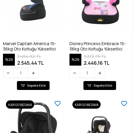
Marvel Captain America 15-
Disney Princess Embrace 15-
36kg Oto Koltuğu Yükseltici
36kg Oto Koltuğu Yükseltici
3.454,52 TL
3.319,79 TL
%26
%26
2.545,44 TL
2.446,16 TL
Sepete Ekle
Sepete Ekle
KARGO BEDAVA
KARGO BEDAVA