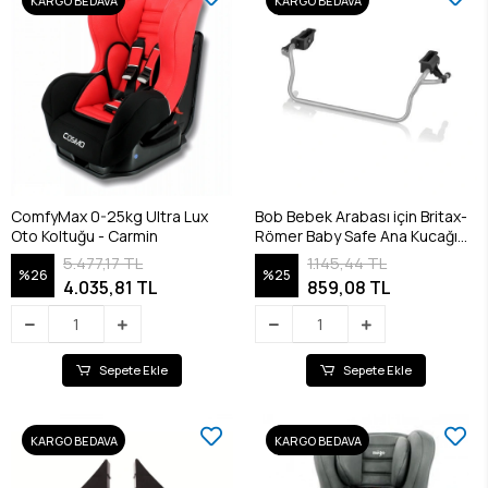
KARGO BEDAVA
KARGO BEDAVA
ComfyMax 0-25kg Ultra Lux
Bob Bebek Arabası için Britax-
Oto Koltuğu - Carmin
Römer Baby Safe Ana Kucağı
Adaptörü
5.477,17 TL
1.145,44 TL
%26
%25
4.035,81 TL
859,08 TL
Sepete Ekle
Sepete Ekle
KARGO BEDAVA
KARGO BEDAVA