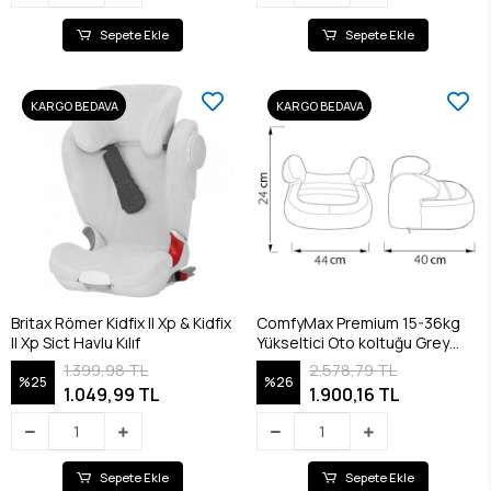
Sepete Ekle
Sepete Ekle
KARGO BEDAVA
KARGO BEDAVA
Britax Römer Kidfix II Xp & Kidfix
ComfyMax Premium 15-36kg
II Xp Sict Havlu Kılıf
Yükseltici Oto koltuğu Grey
Jean
1.399,98 TL
2.578,79 TL
%25
%26
1.049,99 TL
1.900,16 TL
Sepete Ekle
Sepete Ekle