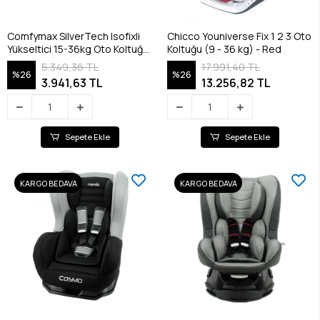
Comfymax SilverTech Isofixli
Chicco Youniverse Fix 1 2 3 Oto
Yükseltici 15-36kg Oto Koltuğu
Koltuğu (9 - 36 kg) - Red
+ Cup Holder
5.349,36 TL
17.991,40 TL
%26
%26
3.941,63 TL
13.256,82 TL
Sepete Ekle
Sepete Ekle
KARGO BEDAVA
KARGO BEDAVA