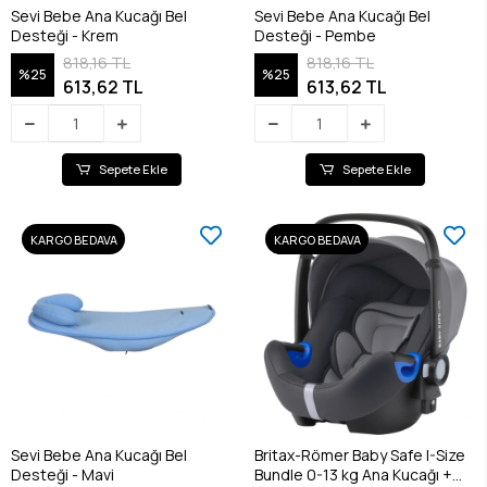
Sevi Bebe Ana Kucağı Bel
Sevi Bebe Ana Kucağı Bel
Desteği - Krem
Desteği - Pembe
818,16 TL
818,16 TL
%25
%25
613,62 TL
613,62 TL
Sepete Ekle
Sepete Ekle
KARGO BEDAVA
KARGO BEDAVA
Sevi Bebe Ana Kucağı Bel
Britax-Römer Baby Safe I-Size
Desteği - Mavi
Bundle 0-13 kg Ana Kucağı +