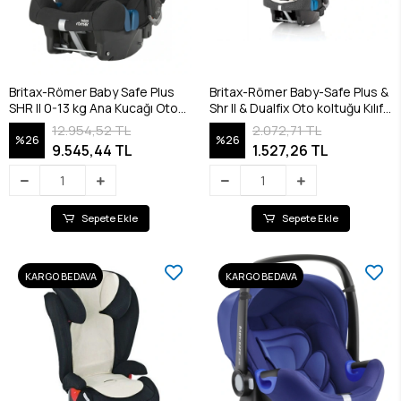
Britax-Römer Baby Safe Plus
Britax-Römer Baby-Safe Plus &
SHR II 0-13 kg Ana Kucağı Oto
Shr ll & Dualfix Oto koltuğu Kılıf /
Koltuğu / Cosmos Black
Beige
12.954,52 TL
2.072,71 TL
%26
%26
9.545,44 TL
1.527,26 TL
Sepete Ekle
Sepete Ekle
KARGO BEDAVA
KARGO BEDAVA