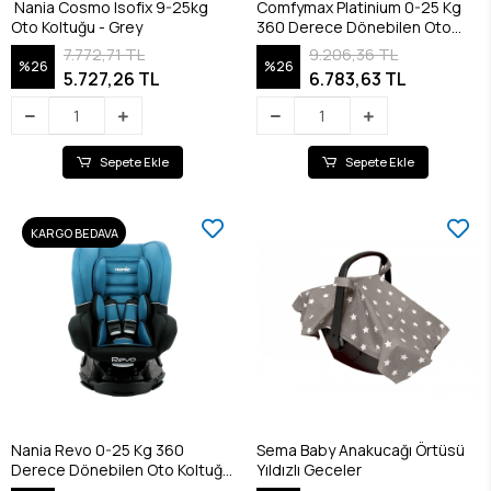
Nania Cosmo Isofix 9-25kg
Comfymax Platinium 0-25 Kg
Oto Koltuğu - Grey
360 Derece Dönebilen Oto
Koltuğu - Grey
7.772,71 TL
9.206,36 TL
%26
%26
5.727,26 TL
6.783,63 TL
Sepete Ekle
Sepete Ekle
KARGO BEDAVA
Nania Revo 0-25 Kg 360
Sema Baby Anakucağı Örtüsü
Derece Dönebilen Oto Koltuğu
Yıldızlı Geceler
- Blue