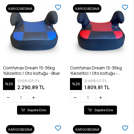
KARGO BEDAVA
KARGO BEDAVA
Comfymax Dream 15-36kg
Comfymax Dream 15-36kg
Yükseltici / Oto koltuğu - Blue
Yükseltici / Oto koltuğu -
Carmin
3.109,07 TL
2.456,17 TL
%26
%26
2.290,89 TL
1.809,81 TL
Sepete Ekle
Sepete Ekle
KARGO BEDAVA
KARGO BEDAVA