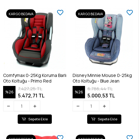
KARGO BEDAVA
KARGO BEDAVA
Comfymax 0-25Kg Koruma Barlı
Disney Minnie Mouse 0-25kg
Oto Koltuğu - Primo Red
Oto Koltuğu - Blue Jean
7.427,25 TL
6.786,44 TL
%26
%26
5.472,71 TL
5.000,53 TL
Sepete Ekle
Sepete Ekle