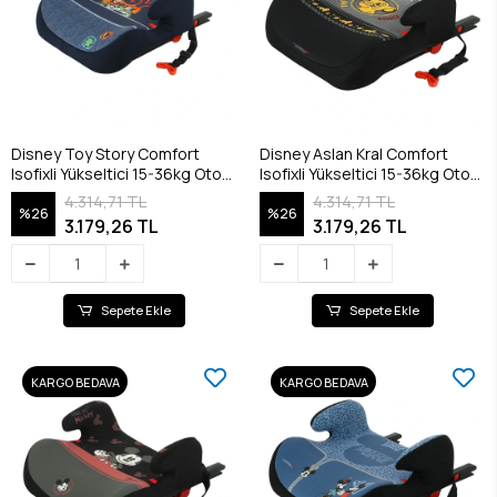
Disney Toy Story Comfort
Disney Aslan Kral Comfort
Isofixli Yükseltici 15-36kg Oto
Isofixli Yükseltici 15-36kg Oto
Koltuğu - TOYS PLAY JEAN
Koltuğu
4.314,71 TL
4.314,71 TL
%26
%26
3.179,26 TL
3.179,26 TL
Sepete Ekle
Sepete Ekle
KARGO BEDAVA
KARGO BEDAVA