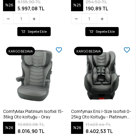
8.138,90 TL
254,52 TL
%26
%25
5.997,08 TL
190,89 TL
Sepete Ekle
Sepete Ekle
KARGO BEDAVA
KARGO BEDAVA
ComfyMax Platinium Isofixli 15-
Comfymax Eris I-Size Isofixli 0-
36kg Oto koltuğu - Gray
25kg Oto Koltuğu - Platinium
Gray
10.880,08 TL
11.403,44 TL
%26
%26
8.016,90 TL
8.402,53 TL