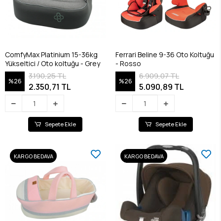
ComfyMax Platinium 15-36kg
Ferrari Beline 9-36 Oto Koltuğu
Yükseltici / Oto koltuğu - Grey
- Rosso
3.190,25 TL
6.909,07 TL
%26
%26
2.350,71 TL
5.090,89 TL
Sepete Ekle
Sepete Ekle
KARGO BEDAVA
KARGO BEDAVA