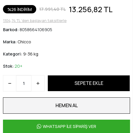
13.256,82 TL
17.991,40 TL
%26 İNDİRİM
1.104,74 TL 'den başlayan taksitlerle
Barkod:
8058664106905
Marka:
Chicco
Kategori:
9-36 kg
Stok:
20+
SEPETE EKLE
HEMEN AL
WHATSAPP İLE SİPARİŞ VER