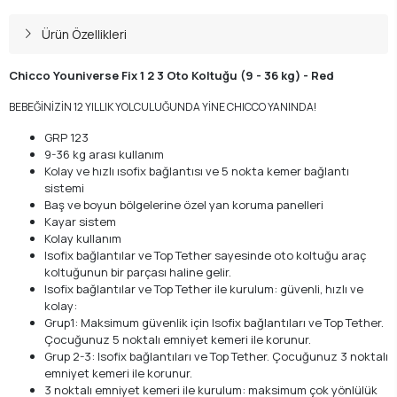
Ürün Özellikleri
Chicco Youniverse Fix 1 2 3 Oto Koltuğu (9 - 36 kg) - Red
BEBEĞİNİZİN 12 YILLIK YOLCULUĞUNDA YİNE CHICCO YANINDA!​
GRP 123
9-36 kg arası kullanım
Kolay ve hızlı ısofix bağlantısı ve 5 nokta kemer bağlantı
sistemi
Baş ve boyun bölgelerine özel yan koruma panelleri
Kayar sistem
Kolay kullanım
Isofix bağlantılar ve Top Tether sayesinde oto koltuğu araç
koltuğunun bir parçası haline gelir.
Isofix bağlantılar ve Top Tether ile kurulum: güvenli, hızlı ve
kolay:
Grup1: Maksimum güvenlik için Isofix bağlantıları ve Top Tether.
Çocuğunuz 5 noktalı emniyet kemeri ile korunur.
Grup 2-3: Isofix bağlantıları ve Top Tether. Çocuğunuz 3 noktalı
emniyet kemeri ile korunur.
3 noktalı emniyet kemeri ile kurulum: maksimum çok yönlülük