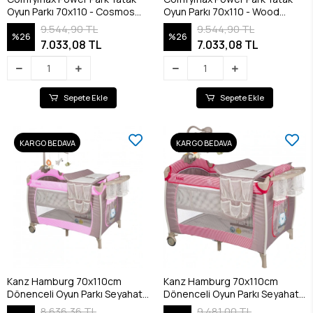
Oyun Parkı 70x110 - Cosmos
Oyun Parkı 70x110 - Wood
Black
Brown
9.544,90 TL
9.544,90 TL
%26
%26
7.033,08 TL
7.033,08 TL
Sepete Ekle
Sepete Ekle
KARGO BEDAVA
KARGO BEDAVA
Kanz Hamburg 70x110cm
Kanz Hamburg 70x110cm
Dönenceli Oyun Parkı Seyahat
Dönenceli Oyun Parkı Seyahat
Yatağı - Pembe
Yatağı - Kırmızı
8.636,36 TL
9.481,00 TL