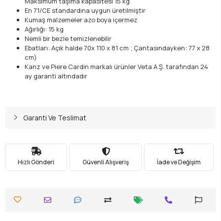
Maksimum taşıma kapasitesi 15 kg
En 71/CE standardına uygun üretilmiştir
Kumaş malzemeler azo boya içermez
Ağırlığı: 15 kg
Nemli bir bezle temizlenebilir
Ebatları: Açık halde 70x 110 x 81 cm ; Çantasındayken: 77 x 28
cm)
Kanz ve Piere Cardin markalı ürünler Veta A.Ş. tarafından 24
ay garanti altındadır
Garanti Ve Teslimat
Hızlı Gönderi
Güvenli Alışveriş
İade ve Değişim