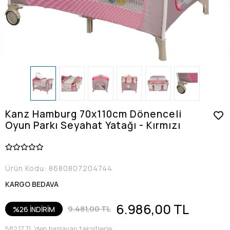
Kanz Hamburg 70x110cm Dönenceli
Oyun Parkı Seyahat Yatağı - Kırmızı
Ürün Kodu:
8680807204744
KARGO BEDAVA
6.986,00 TL
9.481,00 TL
%26 İNDİRİM
582,17 TL 'den başlayan taksitlerle