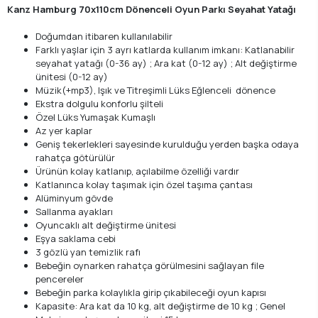
Kanz Hamburg 70x110cm Dönenceli Oyun Parkı Seyahat Yatağı
Doğumdan itibaren kullanılabilir
Farklı yaşlar için 3 ayrı katlarda kullanım imkanı: Katlanabilir
seyahat yatağı (0-36 ay) ; Ara kat (0-12 ay) ; Alt değiştirme
ünitesi (0-12 ay)
Müzik(+mp3), Işık ve Titreşimli Lüks Eğlenceli dönence
Ekstra dolgulu konforlu şilteli
Özel Lüks Yumaşak Kumaşlı
Az yer kaplar
Geniş tekerlekleri sayesinde kurulduğu yerden başka odaya
rahatça götürülür
Ürünün kolay katlanıp, açılabilme özelliği vardır
Katlanınca kolay taşımak için özel taşıma çantası
Alüminyum gövde
Sallanma ayakları
Oyuncaklı alt değiştirme ünitesi
Eşya saklama cebi
3 gözlü yan temizlik rafı
Bebeğin oynarken rahatça görülmesini sağlayan file
pencereler
Bebeğin parka kolaylıkla girip çıkabileceği oyun kapısı
Kapasite: Ara kat da 10 kg, alt değiştirme de 10 kg ; Genel