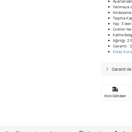
Ayarlanabi
Yanmaya da
Kol dayama
Taşıma Kap
Yaş: 3 den
Üretim Yer
Kalite Bel
Ağırlığı: 2
Garanti : 2 
Kolay Kurul
Garanti Ve
Hızlı Gönderi