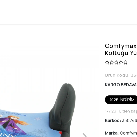
Comfymax 
Koltuğu Yük
Ürün Kodu:
35
KARGO BEDAVA
%26 İNDİRİM
177,23 TL 'den ba
Barkod:
350746
Marka:
Comfym