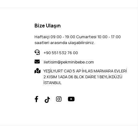
Bize Ulaşın
Haftaiçi 09:00 - 19:00 Cumartesi 10:00 - 17:00
saatleri arasında ulaşabilirsiniz.
+90 551 532 76 00
iletisim@pekminibebe.com
YEŞİLYURT CAD 5 AP İHLAS MARMARA EVLERİ
2.KISIM 1.ADA D6 BLOK DAİRE 1 BEYLİKDÜZÜ
İSTANBUL