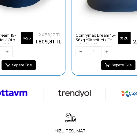
2.456,17 TL
ream 15-
Comfymax Dream 15-
%26
%26
ici / Oto
36kg Yükseltici / Oto
1.809,81 TL
2
ey & Black
koltuğu - Blue
Sepete Ekle
Sepete Ekle
HIZLI TESLİMAT