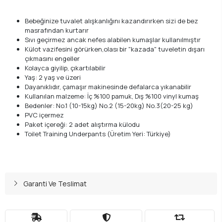
Bebeğinize tuvalet alışkanlığını kazandırırken sizi de bez
masrafından kurtarır
Sıvı geçirmez ancak nefes alabilen kumaşlar kullanılmıştır
Külot vazifesini görürken,olası bir "kazada" tuveletin dışarı
çıkmasını engeller
Kolayca giyilip, çıkartılabilir
Yaş: 2 yaş ve üzeri
Dayanıklıdır, çamaşır makinesinde defalarca yıkanabilir
Kullanılan malzeme: İç %100 pamuk, Dış %100 vinyl kumaş
Bedenler: No.1 (10-15kg) No.2 (15-20kg) No.3(20-25 kg)
PVC içermez
Paket içereği: 2 adet alıştırma külodu
Toilet Training Underpants (Üretim Yeri: Türkiye)
Garanti Ve Teslimat