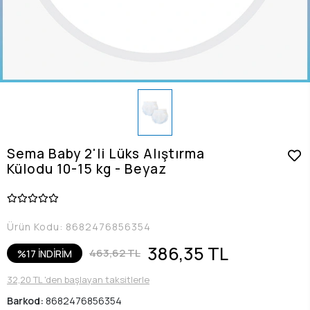
Sema Baby 2'li Lüks Alıştırma
Külodu 10-15 kg - Beyaz
Ürün Kodu:
8682476856354
386,35 TL
463,62 TL
%17 İNDİRİM
32,20 TL 'den başlayan taksitlerle
Barkod:
8682476856354