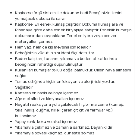
Kaşkorse örgü sistemi ile dokunan badi Bebeğinizin tenini
yumuşacık dokusu ile sarar
Kaşkorse: En esnek kumaş çeşitidir. Dokuma kumaşlara ve
Ribanaya göre daha esnek bir yapıya sahiptir. Esneklik kumaşın
dokumasından kaynaklanır. Terleten lycra veya benzeri
materyaller içermez
Hem yaz, hem de kış mevsimi için idealdir
Bebeğinizin vücut ısısını ideal ölçüde tutar
Beden kalıpları, tasarım, yıkama ve beden etiketlerinde
bebeğinizin rahatlığı düşünülmüştür
Kullanılan kumaşlar %100 doğal pamuktur. Cildin hava almasını
sağlar
Temas ettiğinde hiçbir enfeksiyon ve alerji riski yoktur.
Sağlıklıdır
Kanserojen baskı ve boya içermez
Ağır metalleri ve kimyasalları içermez
Negatif reaksiyona yol açabilecek hiç bir malzeme (kumaş,
tela, nakış, düğme, nikel içeren çıt çıt ve fermuar vb.)
kullanılmaz
Yapay renk, koku ve alkol içermez
Yıkamayla çekmez ve zamanla sarkmaz. Dayanıklıdır
Yıkamayla boyası kaçmaz, güneşte solmaz