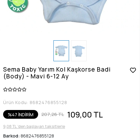
Sema Baby Yarım Kol Kaşkorse Badi
(Body) - Mavi 6-12 Ay
Ürün Kodu:
8682476855128
109,00 TL
207,26 TL
%47 İNDİRİM
9,08 TL 'den başlayan taksitlerle
Barkod:
8682476855128