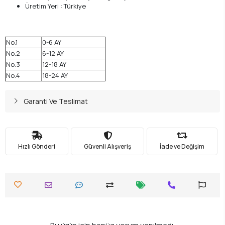
Üretim Yeri : Türkiye
No.1
0-6 AY
No.2
6-12 AY
No.3
12-18 AY
No.4
18-24 AY
Garanti Ve Teslimat
Hızlı Gönderi
Güvenli Alışveriş
İade ve Değişim