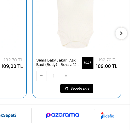
192,70 TL
192,70 TL
Sema Baby Jakarlı Askılı
%43
Badi (Body) - Beyaz 12-
109,00 TL
109,00 TL
18 Ay
Sepete Ekle