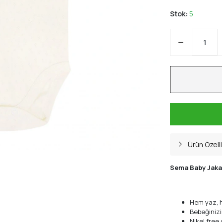
Stok:
5
Ürün Özelli
Sema Baby Jakarl
Hem yaz, h
Bebeğinizi
Nikel free ç