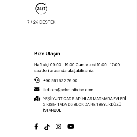
7 / 24 DESTEK
Bize Ulaşın
Haftaiçi 09:00 - 19:00 Cumartesi 10:00 - 17:00
saatleri arasında ulaşabilirsiniz.
+90 551 532 76 00
iletisim@pekminibebe.com
YEŞİLYURT CAD 5 AP İHLAS MARMARA EVLERİ
2.KISIM 1.ADA D6 BLOK DAİRE 1 BEYLİKDÜZÜ
İSTANBUL