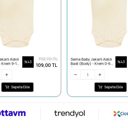
192,70 TL
arlı Askılı
Sema Baby Jakarlı Askılı
%43
%43
- Krem 9-12
Badi (Body) - Krem 0-6
109,00 TL
Ay
Sepete Ekle
Sepete Ekle