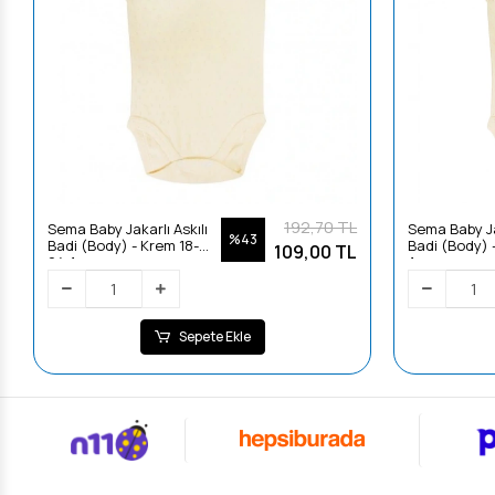
192,70 TL
Sema Baby Jakarlı Askılı
Sema Baby Jak
%43
Badi (Body) - Krem 18-
Badi (Body) 
109,00 TL
24 Ay
Ay
Sepete Ekle