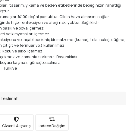
pları, tasarım, yıkama ve beden etiketlerinde bebeğinizin rahatlığı
üştür
 kumaşlar %100 doğal pamuktur. Cildin hava almasını sağlar.
inde hiçbir enfeksiyon ve alerji riski yoktur. Sağlıklıdır
n baskı ve boya içermez
leri ve kimyasalları içermez
aksiyona yol açabilecek hiç bir malzeme (kumaş, tela, nakış, düğme,
n çıt çıt ve fermuar vb.) kullanılmaz
, koku ve alkol içermez
 çekmez ve zamanla sarkmaz. Dayanıklıdır
 boyası kaçmaz, güneşte solmaz
 : Türkiye
 Teslimat
Güvenli Alışveriş
İade ve Değişim