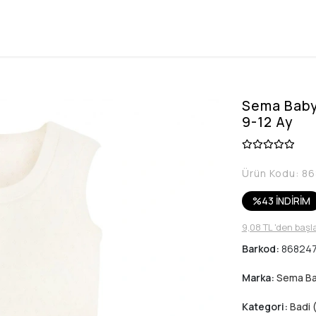
Sema Baby 
9-12 Ay
Ürün Kodu:
86
%43 İNDİRİM
9,08 TL 'den başl
Barkod:
86824
Marka:
Sema B
Kategori:
Badi 