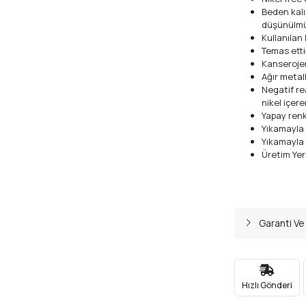
Beden kalı
düşünülm
Kullanılan
Temas ettiğ
Kanseroje
Ağır metal
Negatif re
nikel içere
Yapay renk
Yıkamayla
Yıkamayla
Üretim Yeri
Garanti Ve
Hızlı Gönderi