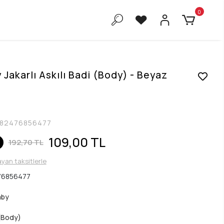
0
Jakarlı Askılı Badi (Body) - Beyaz
82476856477
109,00 TL
192,70 TL
ayan taksitlerle
76856477
aby
(Body)