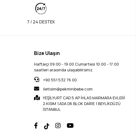
7 / 24 DESTEK
Bize Ulaşın
Haftaiçi 09:00 - 19:00 Cumartesi 10:00 - 17:00
saatleri arasında ulaşabilirsiniz.
+90 551 532 76 00
iletisim@pekminibebe.com
YEŞİLYURT CAD 5 AP İHLAS MARMARA EVLERİ
2.KISIM 1.ADA D6 BLOK DAİRE 1 BEYLİKDÜZÜ
İSTANBUL