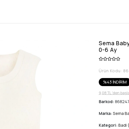
Sema Baby 
0-6 Ay
Ürün Kodu:
86
%43 İNDİRİM
9,08 TL 'den başl
Barkod:
86824
Marka:
Sema B
Kategori:
Badi 