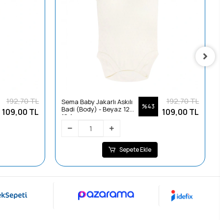
192,70 TL
192,70 TL
Sema Baby Jakarlı Askılı
%43
Badi (Body) - Beyaz 12-
109,00 TL
109,00 TL
18 Ay
Sepete Ekle