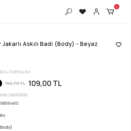
0
Jakarlı Askılı Badi (Body) - Beyaz
82476856460
109,00 TL
192,70 TL
ayan taksitlerle
76856460
aby
(Body)