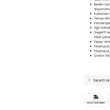
Beden kalı
düşünülm
Kullanılan
Temas ettiğ
Kanseroje
Ağır metal
Negatif re
nikel içere
Yapay renk
Yıkamayla
Yıkamayla
Üretim Yeri
Garanti Ve
Hızlı Gönderi