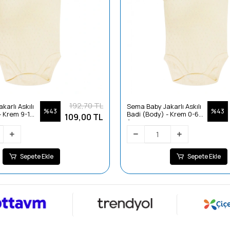
192,70 TL
arlı Askılı
Sema Baby Jakarlı Askılı
%43
%43
- Krem 9-12
Badi (Body) - Krem 0-6
109,00 TL
Ay
Sepete Ekle
Sepete Ekle