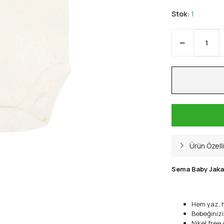
Stok:
1
Ürün Özelli
Sema Baby Jakarl
Hem yaz, h
Bebeğinizi
Nikel free ç