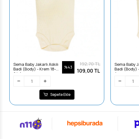
192,70 TL
Sema Baby Jakarlı Askılı
Sema Baby Jak
%43
Badi (Body) - Krem 18-
Badi (Body) 
109,00 TL
24 Ay
Ay
Sepete Ekle