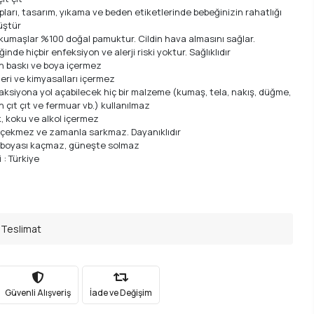
pları, tasarım, yıkama ve beden etiketlerinde bebeğinizin rahatlığı
üştür
 kumaşlar %100 doğal pamuktur. Cildin hava almasını sağlar.
inde hiçbir enfeksiyon ve alerji riski yoktur. Sağlıklıdır
n baskı ve boya içermez
leri ve kimyasalları içermez
aksiyona yol açabilecek hiç bir malzeme (kumaş, tela, nakış, düğme,
n çıt çıt ve fermuar vb.) kullanılmaz
, koku ve alkol içermez
 çekmez ve zamanla sarkmaz. Dayanıklıdır
 boyası kaçmaz, güneşte solmaz
 : Türkiye
 Teslimat
Güvenli Alışveriş
İade ve Değişim