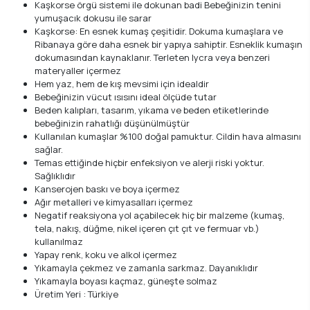
Kaşkorse örgü sistemi ile dokunan badi Bebeğinizin tenini
yumuşacık dokusu ile sarar
Kaşkorse: En esnek kumaş çeşitidir. Dokuma kumaşlara ve
Ribanaya göre daha esnek bir yapıya sahiptir. Esneklik kumaşın
dokumasından kaynaklanır. Terleten lycra veya benzeri
materyaller içermez
Hem yaz, hem de kış mevsimi için idealdir
Bebeğinizin vücut ısısını ideal ölçüde tutar
Beden kalıpları, tasarım, yıkama ve beden etiketlerinde
bebeğinizin rahatlığı düşünülmüştür
Kullanılan kumaşlar %100 doğal pamuktur. Cildin hava almasını
sağlar.
Temas ettiğinde hiçbir enfeksiyon ve alerji riski yoktur.
Sağlıklıdır
Kanserojen baskı ve boya içermez
Ağır metalleri ve kimyasalları içermez
Negatif reaksiyona yol açabilecek hiç bir malzeme (kumaş,
tela, nakış, düğme, nikel içeren çıt çıt ve fermuar vb.)
kullanılmaz
Yapay renk, koku ve alkol içermez
Yıkamayla çekmez ve zamanla sarkmaz. Dayanıklıdır
Yıkamayla boyası kaçmaz, güneşte solmaz
Üretim Yeri : Türkiye