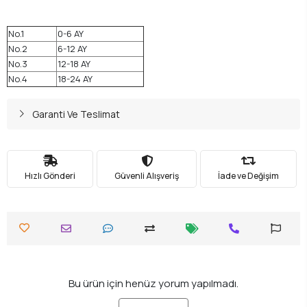
No.1
0-6 AY
No.2
6-12 AY
No.3
12-18 AY
No.4
18-24 AY
Garanti Ve Teslimat
Hızlı Gönderi
Güvenli Alışveriş
İade ve Değişim
Bu ürün için henüz yorum yapılmadı.