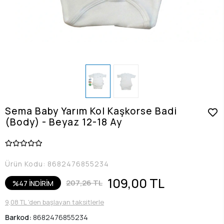
Sema Baby Yarım Kol Kaşkorse Badi
(Body) - Beyaz 12-18 Ay
Ürün Kodu:
8682476855234
109,00 TL
207,26 TL
%47 İNDİRİM
9,08 TL 'den başlayan taksitlerle
Barkod:
8682476855234