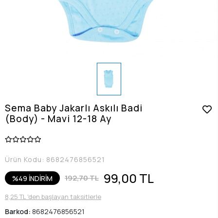
Sema Baby Jakarlı Askılı Badi
(Body) - Mavi 12-18 Ay
Ürün Kodu:
8682476856521
99,00 TL
192,70 TL
%49 İNDİRİM
8,25 TL 'den başlayan taksitlerle
Barkod:
8682476856521