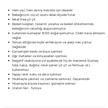
Hem yaz, hem de kış mevsimi için idealdir
Bebeğinizin vücut ısısını ideal ölçüde tutar
Nikel free çıt çıt
Beden kalıpları, tasarım, yıkama ve beden etiketlerinde
bebeğinizin rahatlığı düşünülmüştür
Kullanılan kumaşlar %100 doğal pamuktur. Cildin hava almasını
sağlar.
Temas ettiğinde hiçbir enfeksiyon ve alerji riski yoktur.
Sağlıklıdır
Kanserojen baskı ve boya içermez
Ağır metalleri ve kimyasalları içermez
Negatif reaksiyona yol açabilecek hiç bir malzeme (kumaş,
tela, nakış, düğme, nikel içeren çıt çıt ve fermuar vb.)
kullanılmaz
Yapay renk, koku ve alkol içermez
Yıkamayla çekmez ve zamanla sarkmaz. Dayanıklıdır
Yıkamayla boyası kaçmaz, güneşte solmaz
Üretim Yeri : Türkiye