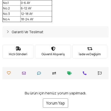
No.1
0-6 AY
No.2
6-12 AY
No.3
12-18 AY
No.4
18-24 AY
Garanti Ve Teslimat
Hızlı Gönderi
Güvenli Alışveriş
İade ve Değişim
Bu ürün için henüz yorum yapılmadı.
Yorum Yap