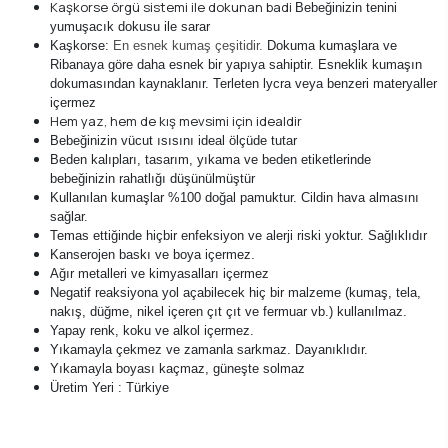
Kaşkorse örgü sistemi ile dokunan badi
Bebeğinizin tenini
yumuşacık dokusu ile sarar
Kaşkorse:
En esnek kumaş çeşitidir.
Dokuma kumaşlara ve
Ribanaya göre daha esnek bir yapıya sahiptir. Esneklik kumaşın
dokumasından kaynaklanır. Terleten lycra veya benzeri materyaller
içermez
Hem yaz, hem de kış mevsimi için idealdir
Bebeğinizin vücut ısısını ideal ölçüde tutar
Beden kalıpları, tasarım, yıkama ve beden etiketlerinde
bebeğinizin rahatlığı düşünülmüştür
Kullanılan kumaşlar %100 doğal pamuktur. Cildin hava almasını
sağlar.
Temas ettiğinde hiçbir enfeksiyon ve alerji riski yoktur. Sağlıklıdır
Kanserojen baskı ve boya içermez.
Ağır metalleri ve kimyasalları içermez
Negatif reaksiyona yol açabilecek hiç bir malzeme (kumaş, tela,
nakış, düğme, nikel içeren çıt çıt ve fermuar vb.) kullanılmaz.
Yapay renk, koku ve alkol içermez.
Yıkamayla çekmez ve zamanla sarkmaz. Dayanıklıdır.
Yıkamayla boyası kaçmaz, güneşte solmaz
Üretim Yeri : Türkiye