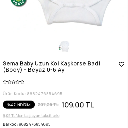
Sema Baby Uzun Kol Kaşkorse Badi
(Body) - Beyaz 0-6 Ay
Ürün Kodu:
8682476854695
109,00 TL
207,26 TL
%47 İNDİRİM
9,08 TL 'den başlayan taksitlerle
Barkod:
8682476854695