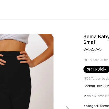
Sema Baby 
Small
Ürün Kodu:
86
%41 İNDİRİM
11,58 TL 'den başl
Barkod:
869886
Marka:
Sema B
Kategori:
Korse