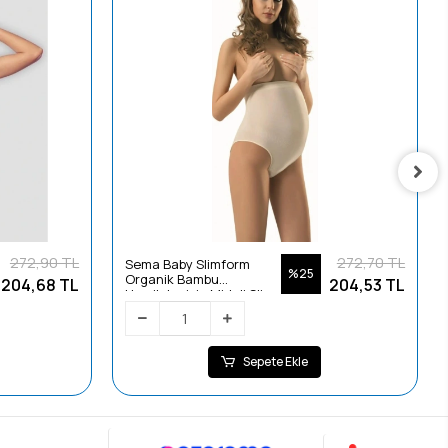
272,90 TL
272,70 TL
Sema Baby Slimform
%25
Organik Bambu
204,68 TL
204,53 TL
Hamileler için Mideli Slip
Korse 30 Beden: S
Sepete Ekle