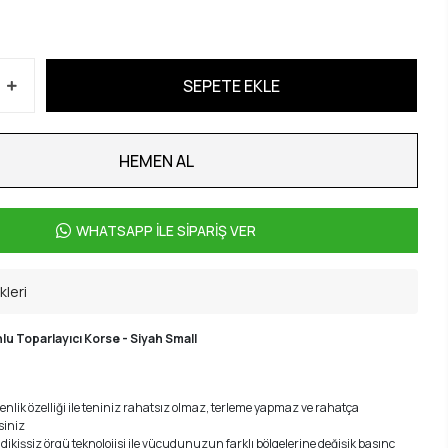
SEPETE EKLE
HEMEN AL
WHATSAPP İLE SİPARİŞ VER
kleri
lu Toparlayıcı Korse - Siyah Small
nlik özelliği ile teniniz rahatsız olmaz, terleme yapmaz ve rahatça
siniz
ş dikişsiz örgü teknolojisi ile vücudunuzun farklı bölgelerine değişik basınç