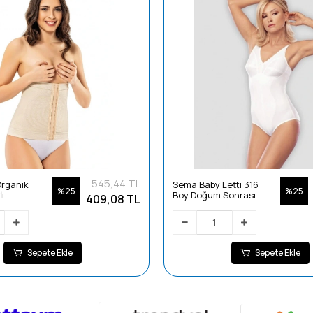
545,44 TL
rganik
Sema Baby Letti 316
%25
%25
ı
Boy Doğum Sonrası
409,08 TL
el Korse -
Toparlayıcı Korse
Beden:44 Ten
Sepete Ekle
Sepete Ekle