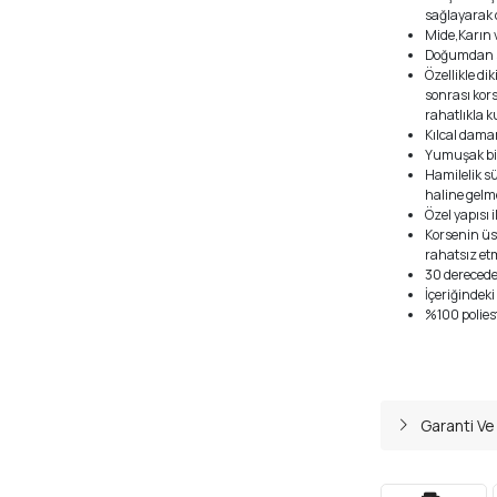
sağlayarak 
Mide,Karın 
Doğumdan s
Özellikle dik
sonrası kors
rahatlıkla k
Kılcal dama
Yumuşak bir
Hamilelik s
haline gelm
Özel yapısı 
Korsenin üst
rahatsız et
30 derecede
İçeriğindeki
%100 polies
Garanti Ve