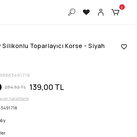
0
Silikonlu Toparlayıcı Korse - Siyah
98863491718
139,00 TL
234,52 TL
ayan taksitlerle
3491718
aby
ler