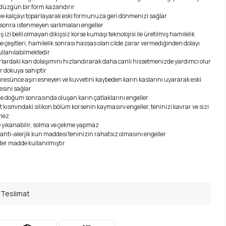
düzgün bir form kazandırır
ve kalçayı toparlayarak eski formunuza geri dönmenizi sağlar
onra istenmeyen sarkmaları engeller
iş izi belli olmayan dikişsiz korse kumaşı teknolojisi ile üretilmiş hamilelik
e çeşitleri, hamilelik sonrası hassas olan cilde zarar vermediğinden dolayı
ullanılabilmektedir
rlardaki kan dolaşımını hızlandırarak daha canlı hissetmenizde yardımcı olur
 dokuya sahiptir
üresünce aşırı esneyen ve kuvvetini kaybeden karın kaslarını uyararak eski
esini sağlar
ile doğum sonrasında oluşan karın çatlaklarını engeller
 kısmındaki silikon bölüm korsenin kaymasını engeller, teninizi kavrar ve sizi
mez
 yıkanabilir, solma ve çekme yapmaz
 anti-alerjik kun maddesi teninizin rahatsız olmasını engeller
ter madde kullanılmıştır
 Teslimat