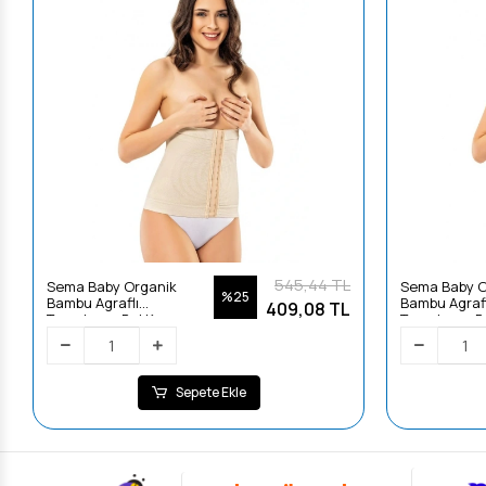
545,44 TL
Sema Baby Organik
Sema Baby O
%25
Bambu Agraflı
Bambu Agrafl
409,08 TL
Toparlayıcı Bel Korse -
Toparlayıcı B
XL
Large
Sepete Ekle