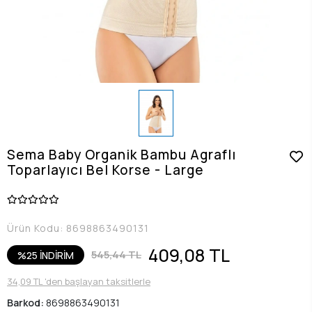
Sema Baby Organik Bambu Agraflı
Toparlayıcı Bel Korse - Large
Ürün Kodu:
8698863490131
409,08 TL
545,44 TL
%25 İNDİRİM
34,09 TL 'den başlayan taksitlerle
Barkod:
8698863490131