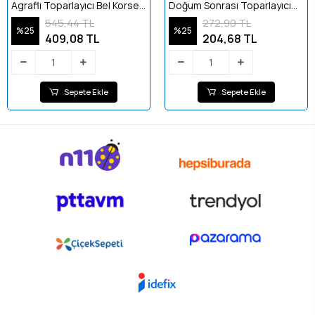
Agraflı Toparlayıcı Bel Korse -
Doğum Sonrası Toparlayıcı
XL
Korse Beden:44 Ten
545,44 TL
272,90 TL
%25
%25
409,08 TL
204,68 TL
Sepete Ekle
Sepete Ekle