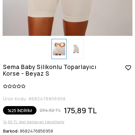
Sema Baby Silikonlu Toparlayıcı
Korse - Beyaz S
Ürün Kodu:
8682476856958
175,89 TL
234,52 TL
%25 İNDİRİM
14,66 TL 'den başlayan taksitlerle
Barkod:
8682476856958