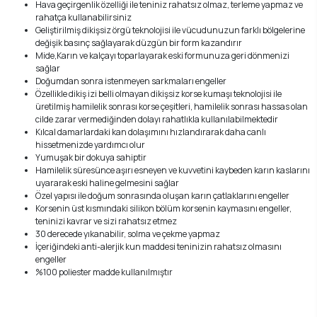
Hava geçirgenlik özelliği ile teniniz rahatsız olmaz, terleme yapmaz ve
rahatça kullanabilirsiniz
Geliştirilmiş dikişsiz örgü teknolojisi ile vücudunuzun farklı bölgelerine
değişik basınç sağlayarak düzgün bir form kazandırır
Mide,Karın ve kalçayı toparlayarak eski formunuza geri dönmenizi
sağlar
Doğumdan sonra istenmeyen sarkmaları engeller
Özellikle dikiş izi belli olmayan dikişsiz korse kumaşı teknolojisi ile
üretilmiş hamilelik sonrası korse çeşitleri, hamilelik sonrası hassas olan
cilde zarar vermediğinden dolayı rahatlıkla kullanılabilmektedir
Kılcal damarlardaki kan dolaşımını hızlandırarak daha canlı
hissetmenizde yardımcı olur
Yumuşak bir dokuya sahiptir
Hamilelik süresünce aşırı esneyen ve kuvvetini kaybeden karın kaslarını
uyararak eski haline gelmesini sağlar
Özel yapısı ile doğum sonrasında oluşan karın çatlaklarını engeller
Korsenin üst kısmındaki silikon bölüm korsenin kaymasını engeller,
teninizi kavrar ve sizi rahatsız etmez
30 derecede yıkanabilir, solma ve çekme yapmaz
İçeriğindeki anti-alerjik kun maddesi teninizin rahatsız olmasını
engeller
%100 poliester madde kullanılmıştır