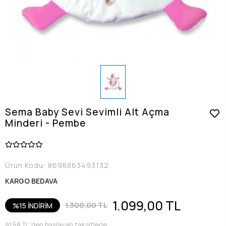
Sema Baby Sevi Sevimli Alt Açma
Minderi - Pembe
Ürün Kodu:
8698863493132
KARGO BEDAVA
1.099,00 TL
1.300,00 TL
%15 İNDİRİM
91,58 TL 'den başlayan taksitlerle