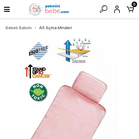
0
Bebek Bakımı
Alt Açma Minderi