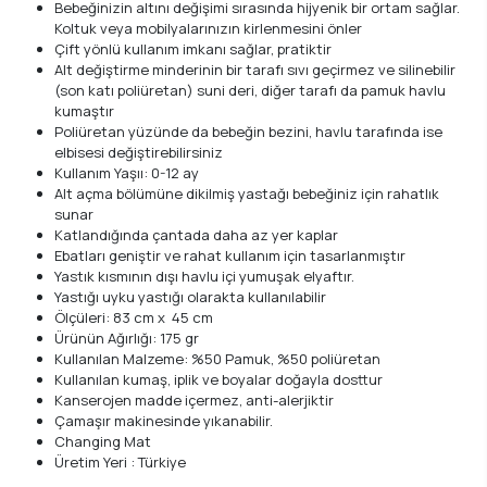
Bebeğinizin altını değişimi sırasında hijyenik bir ortam sağlar.
Koltuk veya mobilyalarınızın kirlenmesini önler
Çift yönlü kullanım imkanı sağlar, pratiktir
Alt değiştirme minderinin bir tarafı sıvı geçirmez ve silinebilir
(son katı poliüretan) suni deri, diğer tarafı da pamuk havlu
kumaştır
Poliüretan yüzünde da bebeğin bezini, havlu tarafında ise
elbisesi değiştirebilirsiniz
Kullanım Yaşıı: 0-12 ay
Alt açma bölümüne dikilmiş yastağı bebeğiniz için rahatlık
sunar
Katlandığında çantada daha az yer kaplar
Ebatları geniştir ve rahat kullanım için tasarlanmıştır
Yastık kısmının dışı havlu içi yumuşak elyaftır.
Yastığı uyku yastığı olarakta kullanılabilir
Ölçüleri: 83 cm x 45 cm
Ürünün Ağırlığı: 175 gr
Kullanılan Malzeme: %50 Pamuk, %50 poliüretan
Kullanılan kumaş, iplik ve boyalar doğayla dosttur
Kanserojen madde içermez, anti-alerjiktir
Çamaşır makinesinde yıkanabilir.
Changing Mat
Üretim Yeri : Türkiye