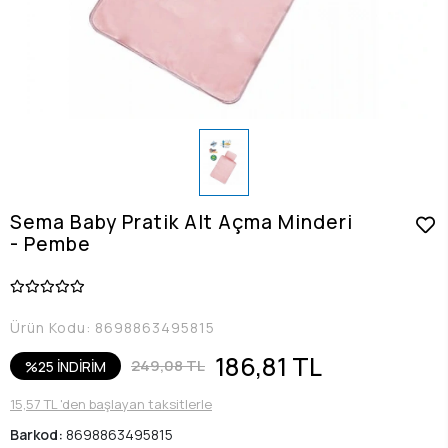
Sema Baby Pratik Alt Açma Minderi
- Pembe
Ürün Kodu:
8698863495815
186,81 TL
249,08 TL
%25 İNDİRİM
15,57 TL 'den başlayan taksitlerle
Barkod:
8698863495815