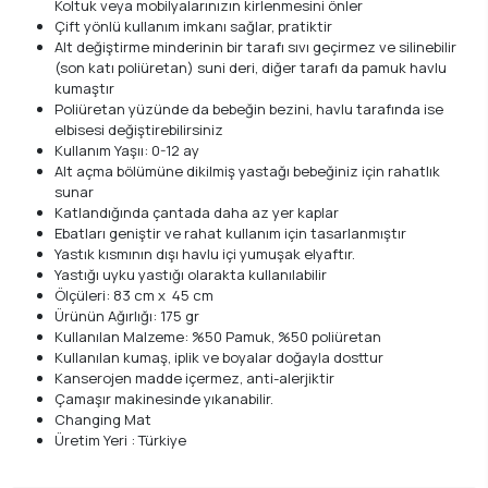
Koltuk veya mobilyalarınızın kirlenmesini önler
Çift yönlü kullanım imkanı sağlar, pratiktir
Alt değiştirme minderinin bir tarafı sıvı geçirmez ve silinebilir
(son katı poliüretan) suni deri, diğer tarafı da pamuk havlu
kumaştır
Poliüretan yüzünde da bebeğin bezini, havlu tarafında ise
elbisesi değiştirebilirsiniz
Kullanım Yaşıı: 0-12 ay
Alt açma bölümüne dikilmiş yastağı bebeğiniz için rahatlık
sunar
Katlandığında çantada daha az yer kaplar
Ebatları geniştir ve rahat kullanım için tasarlanmıştır
Yastık kısmının dışı havlu içi yumuşak elyaftır.
Yastığı uyku yastığı olarakta kullanılabilir
Ölçüleri: 83 cm x 45 cm
Ürünün Ağırlığı: 175 gr
Kullanılan Malzeme: %50 Pamuk, %50 poliüretan
Kullanılan kumaş, iplik ve boyalar doğayla dosttur
Kanserojen madde içermez, anti-alerjiktir
Çamaşır makinesinde yıkanabilir.
Changing Mat
Üretim Yeri : Türkiye