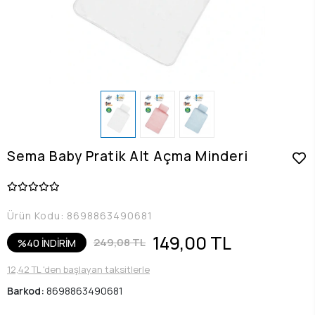
Sema Baby Pratik Alt Açma Minderi
Ürün Kodu:
8698863490681
149,00 TL
249,08 TL
%40 İNDİRİM
12,42 TL 'den başlayan taksitlerle
Barkod:
8698863490681