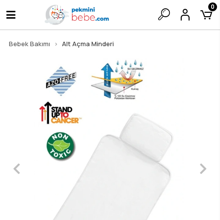
0
Bebek Bakımı
Alt Açma Minderi