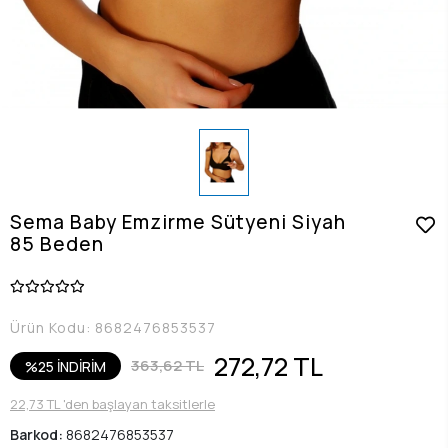
Sema Baby Emzirme Sütyeni Siyah
85 Beden
Ürün Kodu:
8682476853537
272,72 TL
363,62 TL
%25 İNDİRİM
22,73 TL 'den başlayan taksitlerle
Barkod:
8682476853537