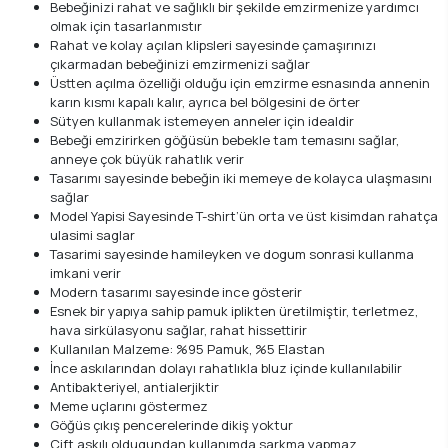
Bebeğinizi rahat ve sağlıklı bir şekilde emzirmenize yardımcı
olmak için tasarlanmıstır
Rahat ve kolay açılan klipsleri sayesinde çamaşırınızı
çıkarmadan bebeğinizi emzirmenizi sağlar
Üstten açılma özelliği olduğu için emzirme esnasında annenin
karın kısmı kapalı kalır, ayrıca bel bölgesini de örter
Sütyen kullanmak istemeyen anneler için idealdir
Bebeği emzirirken göğüsün bebekle tam temasını sağlar,
anneye çok büyük rahatlık verir
Tasarımı sayesinde bebeğin iki memeye de kolayca ulaşmasını
sağlar
Model Yapisi Sayesinde T-shirt’ün orta ve üst kisimdan rahatça
ulasimi saglar
Tasarimi sayesinde hamileyken ve dogum sonrasi kullanma
imkani verir
Modern tasarımı sayesinde ince gösterir
Esnek bir yapıya sahip pamuk iplikten üretilmiştir, terletmez,
hava sirkülasyonu sağlar, rahat hissettirir
Kullanılan Malzeme: %95 Pamuk, %5 Elastan
İnce askılarından dolayı rahatlıkla bluz içinde kullanılabilir
Antibakteriyel, antialerjiktir
Meme uçlarını göstermez
Göğüs çıkış pencerelerinde dikiş yoktur
Çift askılı oldugundan kullanımda sarkma yapmaz