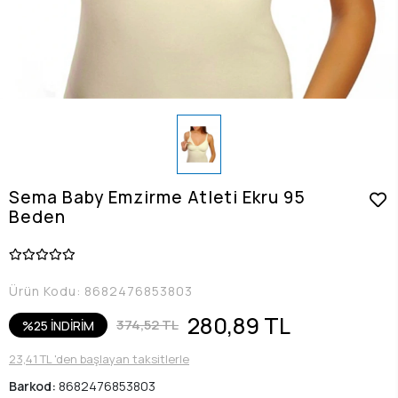
Sema Baby Emzirme Atleti Ekru 95
Beden
Ürün Kodu:
8682476853803
280,89 TL
374,52 TL
%25 İNDİRİM
23,41 TL 'den başlayan taksitlerle
Barkod:
8682476853803