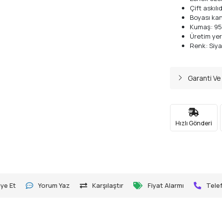
Çift askıl
Boyası ka
Kumaş: 9
Üretim yer
Renk: Siya
Garanti Ve
Hızlı Gönderi
ye Et
Yorum Yaz
Karşılaştır
Fiyat Alarmı
Telef