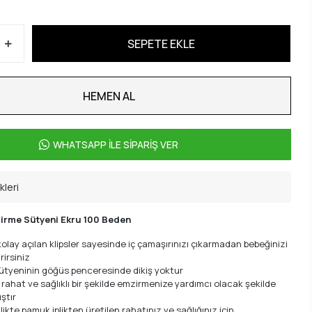
SEPETE EKLE
HEMEN AL
WHATSAPP İLE SİPARİŞ VER
kleri
rme Sütyeni Ekru 100 Beden
olay açılan klipsler sayesinde iç çamaşırınızı çıkarmadan bebeğinizi
rirsiniz
ütyeninin göğüs penceresinde dikiş yoktur
 rahat ve sağlıklı bir şekilde emzirmenize yardımcı olacak şekilde
ştır
ikte pamuk iplikten üretilen rahatınız ve sağlığınız için