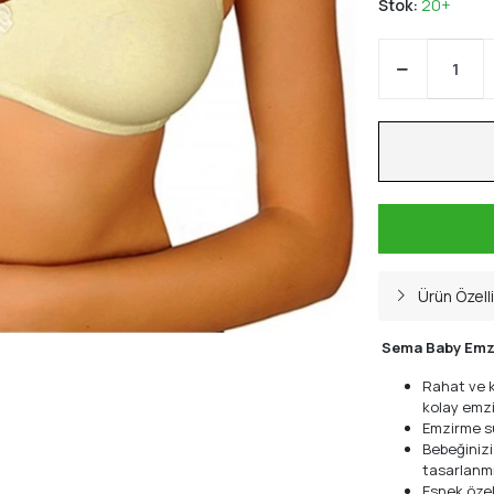
Stok:
20+
Ürün Özelli
Sema Baby Emzi
Rahat ve k
kolay emzi
Emzirme s
Bebeğinizi
tasarlanmı
Esnek özell