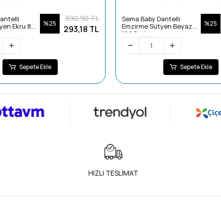
390,90 TL
ntelli
Sema Baby Dantelli
%25
%25
yen Ekru 85
Emzirme Sütyen Beyaz
293,18 TL
100 Beden
Sepete Ekle
Sepete Ekle
HIZLI TESLİMAT