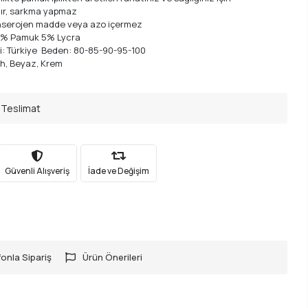
ıdır, sarkma yapmaz
nserojen madde veya azo içermez
5% Pamuk 5% Lycra
i: Türkiye Beden: 80-85-90-95-100
h, Beyaz, Krem
 Teslimat
Güvenli Alışveriş
İade ve Değişim
onla Sipariş
Ürün Önerileri