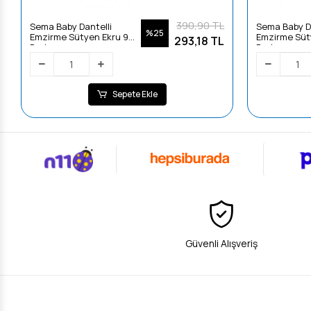
390,90 TL
Sema Baby Dantelli
Sema Baby Da
%25
Emzirme Sütyen Ekru 90
Emzirme Süt
293,18 TL
Beden
Beden
Sepete Ekle
Güvenli Alışveriş