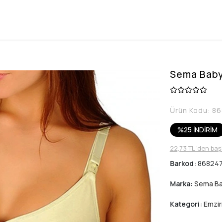
Sema Baby
Ürün Kodu:
86
%25 İNDİRİM
22,73 TL 'den baş
Barkod:
86824
Marka:
Sema B
Kategori:
Emzir