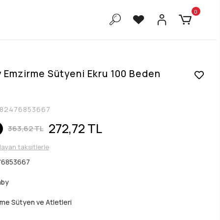
0
 Emzirme Sütyeni Ekru 100 Beden
82476853667
272,72 TL
363,62 TL
layan taksitlerle
76853667
aby
me Sütyen ve Atletleri