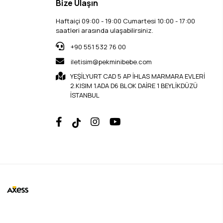
Bize Ulaşın
Haftaiçi 09:00 - 19:00 Cumartesi 10:00 - 17:00
saatleri arasında ulaşabilirsiniz.
+90 551 532 76 00
iletisim@pekminibebe.com
YEŞİLYURT CAD 5 AP İHLAS MARMARA EVLERİ
2.KISIM 1.ADA D6 BLOK DAİRE 1 BEYLİKDÜZÜ
İSTANBUL