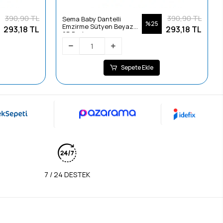
390,90 TL
390,90 TL
Sema Baby Dantelli
%25
Emzirme Sütyen Beyaz
293,18 TL
293,18 TL
95 Beden
Sepete Ekle
7 / 24 DESTEK