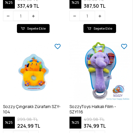
%25
%25
337,49 TL
387,50 TL
Sepete Ekle
Sepete Ekle
​Sozzy Çıngıraklı Zürafam SZY-
SozzyToys Halkalı Filim -
104
SZY116
299,98 TL
499,98 TL
%25
%25
224,99 TL
374,99 TL