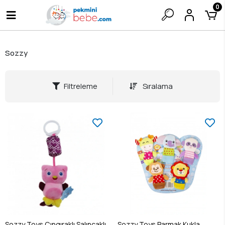
0
Sozzy
Filtreleme
Sıralama
Sozzy Toys Çıngıraklı Salıncaklı
Sozzy Toys Parmak Kukla