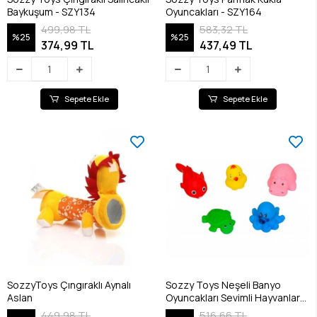
Baykuşum - SZY134
Oyuncakları - SZY164
499,98 TL
583,32 TL
%25
%25
374,99 TL
437,49 TL
Sepete Ekle
Sepete Ekle
SozzyToys Çıngıraklı Aynalı
Sozzy Toys Neşeli Banyo
Aslan
Oyuncakları Sevimli Hayvanlar
5'li
449,98 TL
516,66 TL