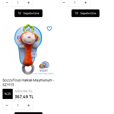
Sepete Ekle
Sepete Ekle
SozzyToys Halkalı Maymunum -
SZY113
489,98 TL
%25
367,49 TL