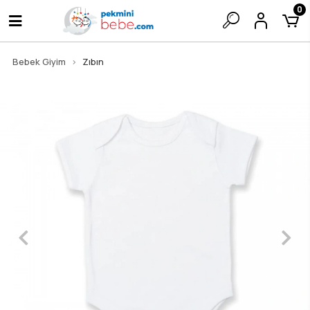
0
Bebek Giyim
Zıbın