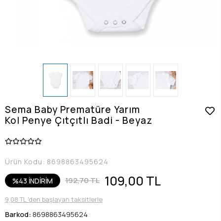
Sema Baby Prematüre Yarım
Kol Penye Çıtçıtlı Badi - Beyaz
Ürün Kodu:
8698863495624
109,00 TL
192,70 TL
%43 İNDİRİM
9,08 TL 'den başlayan taksitlerle
Barkod:
8698863495624