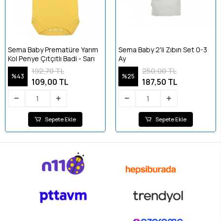
Sema Baby Prematüre Yarım
Sema Baby 2'li Zıbın Set 0-3
Kol Penye Çıtçıtlı Badi - Sarı
Ay
192,70 TL
250,00 TL
%43
%25
109,00 TL
187,50 TL
Sepete Ekle
Sepete Ekle