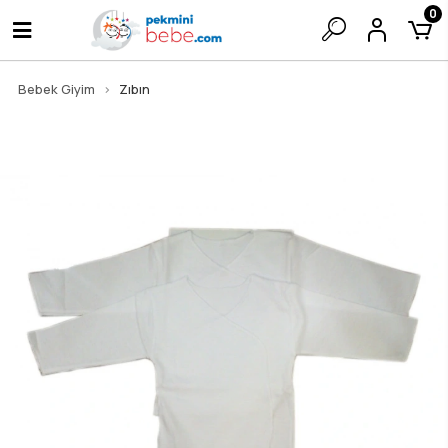
0
Bebek Giyim
Zıbın