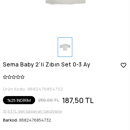
Sema Baby 2'li Zıbın Set 0-3 Ay
Ürün Kodu:
8682476854732
187,50 TL
250,00 TL
%25 İNDİRİM
15,63 TL 'den başlayan taksitlerle
Barkod:
8682476854732