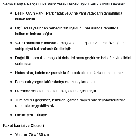
Sema Baby 6 Parça Lüks Park Yatak Bebek Uyku Seti - Yıldızlı Geceler
Beşik, Oyun Parkı, Park Yatak ve Anne yanı yatakların tamamında
kullanılabilir
Ölçüleri sayesinden bebeğinizin uyuduğu her alanda rahatlıkla
kullanım imkanı sağlar
%100 pamuklu yumuşak kumaş ve antialerjik hava alma özelliğine
sahip elyaf kullanılarak üretilmiştir
Doğal lifli pamuk kumaş kılıf daha iyi hava geçirir ve bebeğinizin cildini
serin tutar
Nefes alan, terletmez pamuk kılıf
bebek cildinin fazla nemini emer
Fermuarlı yorgan kılıfı rahatça çıkarılıp yıkanabilir
Üzerinde yer alan motifler nakış olarak işlenmiştir
Tüm seti su geçirmez, fermuarlı çantası sayesinde seyahatlerinizde
rahatlıkla taşıyabilirsiniz
Üretim yeri: Türkiye
Paket İçeriği ve Ölçüleri
Yorgan: 70 x 135 cm