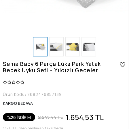
Sema Baby 6 Parça Lüks Park Yatak
Bebek Uyku Seti - Yıldızlı Geceler
Ürün Kodu:
8682476857139
KARGO BEDAVA
1.654,53 TL
2.245,44 TL
%26 İNDİRİM
137,88 TL 'den başlayan taksitlerle