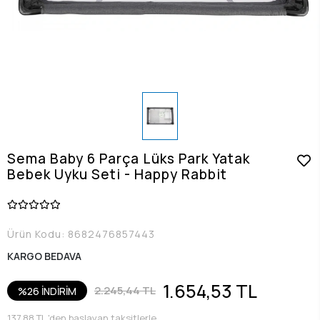
Sema Baby 6 Parça Lüks Park Yatak
Bebek Uyku Seti - Happy Rabbit
Ürün Kodu:
8682476857443
KARGO BEDAVA
1.654,53 TL
2.245,44 TL
%26 İNDİRİM
137,88 TL 'den başlayan taksitlerle