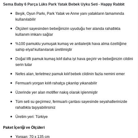
Sema Baby 6 Parça Lüks Park Yatak Bebek Uyku Seti - Happy Rabbit
Beşik, Oyun Parkı, Park Yatak ve Anne yanı yatakların tamamında
kullanılabilir
Ölçüleri sayesinden bebeğinizin uyuduğu her alanda rahatlıkla
kullanım imkanı sağlar
%100 pamuklu yumuşak kumaş ve antialerjik hava alma özelliğine
sahip elyaf kullanılarak üretilmiştir
Doğal lifli pamuk kumaş kılıf daha iyi hava geçirir ve bebeğinizin cildini
serin tutar
Nefes alan, terletmez pamuk kılıf
bebek cildinin fazla nemini emer
Fermuarlı yorgan kılıfı rahatça çıkarılıp yıkanabilir
Üzerinde yer alan motifler nakış olarak işlenmiştir
Tüm seti su geçirmez, fermuarlı çantası sayesinde seyahatlerinizde
rahatlıkla taşıyabilirsiniz
Üretim yeri: Türkiye
Paket İçeriği ve Ölçüleri
Yorgan: 70 x 135 cm