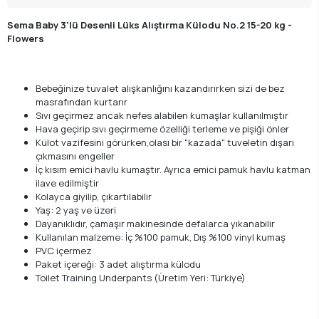
Sema Baby 3'lü Desenli Lüks Alıştırma Külodu No.2 15-20 kg -
Flowers
Bebeğinize tuvalet alışkanlığını kazandırırken sizi de bez
masrafından kurtarır
Sıvı geçirmez ancak nefes alabilen kumaşlar kullanılmıştır
Hava geçirip sıvı geçirmeme özelliği terleme ve pişiği önler
Külot vazifesini görürken,olası bir "kazada" tuveletin dışarı
çıkmasını engeller
İç kısım emici havlu kumaştır. Ayrıca emici pamuk havlu katman
ilave edilmiştir
Kolayca giyilip, çıkartılabilir
Yaş: 2 yaş ve üzeri
Dayanıklıdır, çamaşır makinesinde defalarca yıkanabilir
Kullanılan malzeme: İç %100 pamuk, Dış %100 vinyl kumaş
PVC içermez
Paket içereği: 3 adet alıştırma külodu
Toilet Training Underpants (Üretim Yeri: Türkiye)