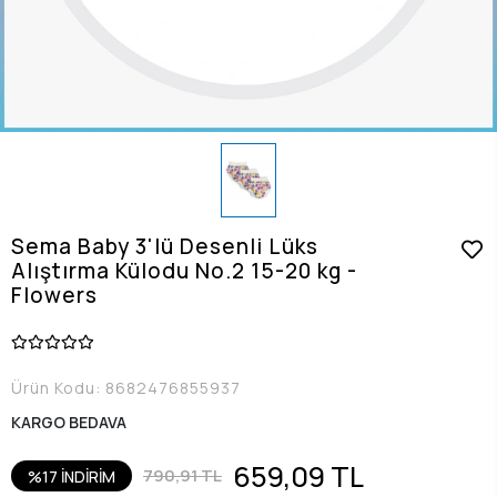
Sema Baby 3'lü Desenli Lüks
Alıştırma Külodu No.2 15-20 kg -
Flowers
Ürün Kodu:
8682476855937
KARGO BEDAVA
659,09 TL
790,91 TL
%17 İNDİRİM