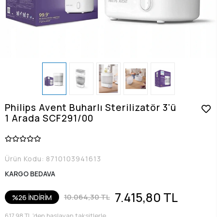
Philips Avent Buharlı Sterilizatör 3'ü
1 Arada SCF291/00
Ürün Kodu:
8710103941613
KARGO BEDAVA
7.415,80 TL
10.064,30 TL
%26 İNDİRİM
617,98 TL 'den başlayan taksitlerle