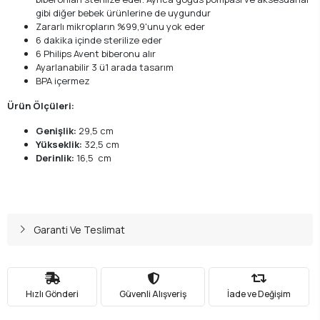
gibi diğer bebek ürünlerine de uygundur
Zararlı mikropların %99,9'unu yok eder
6 dakika içinde sterilize eder
6 Philips Avent biberonu alır
Ayarlanabilir 3 ü1 arada tasarım
BPA içermez
Ürün Ölçüleri:
Genişlik:
29,5 cm
Yükseklik:
32,5 cm
Derinlik:
16,5 cm
Garanti Ve Teslimat
Hızlı Gönderi
Güvenli Alışveriş
İade ve Değişim