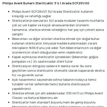
Philips Avent Buharlı Sterilizatör 3'ü 1 Arada SCF291/00
Philips Avent SCF28403 3ü1 Arada Sterilizatör, kullanım
kolaylığı ve rahatlığı sağlar
Sterilizatörün benzersiz 3ü1 arada modüler tasarımı mutfakta
çok az yer kaplar ve küçük aksesuarlardan ürünlerin
tamamına; sterilize etmek istediğiniz her şey için yeterli alana
sahiptir
Biberonları ve diğer ürünleri sterilize etmek için doğal buhar
kullanan sterilizatör, kimyasal madde kullanmadan zararlı
mikropların %99,9'unu yok eder. Tüm biberonlarınızın ve diğer
ürünlerinizin steril olduğundan emin olabilirsiniz
Kapak açılmazsa sterilizatör içindekileri (biberonlar, göğüs
pompaları vs.) 24 saate kadar steril tutar
Sterilizasyon döngüsü sadece 6 dakika sürer. Bu süre
geçtikten sonra sterilizatör otomatik olarak kapanarak ekstra
hız ve güvenlik sunar
Açık tasarımımız sayesinde ısıtma tabanını kolayca temiz
tutabilir ve her seferinde temiz buharla sterilizasyon
yapabilirsiniz
Sterilize etmek için altı adede kadar 330 ml/11 oz Philips Avent
Classic ve Natural biberonu alır
Sterilizatör hem standart boyunlu hem de geniş boyunlu
biberonları sterilize eder. Ayrıca göğüs pompası ve aksesuarlar