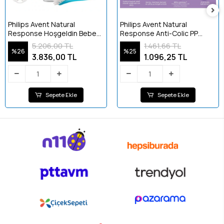
Philips Avent Natural
Philips Avent Natural
Response Hoşgeldin Bebek
Response Anti-Colic PP
Hediye Seti SCD838/11
Biberon 125 ml +0 ay
5.206,00 TL
1.461,66 TL
%26
%25
3.836,00 TL
1.096,25 TL
Sepete Ekle
Sepete Ekle