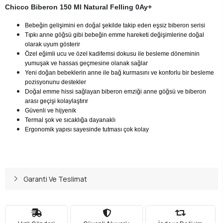
Chicco Biberon 150 Ml Natural Felling 0Ay+
Bebeğin gelişimini en doğal şekilde takip eden eşsiz biberon serisi
Tıpkı anne göğsü gibi bebeğin emme hareketi değişimlerine doğal
olarak uyum gösterir
Özel eğimli ucu ve özel kadifemsi dokusu ile besleme döneminin
yumuşak ve hassas geçmesine olanak sağlar
Yeni doğan bebeklerin anne ile bağ kurmasını ve konforlu bir besleme
pozisyonunu destekler
Doğal emme hissi sağlayan biberon emziği anne göğsü ve biberon
arası geçişi kolaylaştırır
Güvenli ve hijyenik
Termal şok ve sıcaklığa dayanaklı
Ergonomik yapısı sayesinde tutması çok kolay
Garanti Ve Teslimat