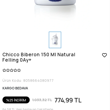
Chicco Biberon 150 Ml Natural
Felling 0Ay+
Ürün Kodu:
8058664080977
KARGO BEDAVA
774,99 TL
1.033,32 TL
%25 İNDİRİM
64,58 TL 'den başlayan taksitlerle