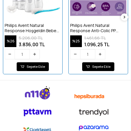
Philips Avent Natural
Philips Avent Natural
Response Hoşgeldin Bebek
Response Anti-Colic PP
Hediye Seti SCD838/11
Biberon 125 ml +0 ay
5.206,00 TL
1.461,66 TL
%26
%25
3.836,00 TL
1.096,25 TL
Sepete Ekle
Sepete Ekle