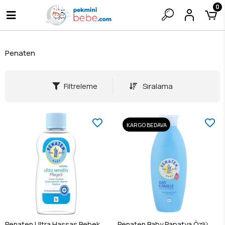
0
Penaten
Filtreleme
Sıralama
KARGO BEDAVA
Penaten Ultra Hassas Bebek
Penaten Baby Papatya Özlü