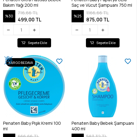
Bakım Yağı 200 ml
Saç ve Vücut Şampuanı 750 ml
716,66 TL
1.166,66 TL
%30
%25
499,00 TL
875,00 TL
Sepete Ekle
Sepete Ekle
KARGO BEDAVA
Penaten Baby Pişik Kremi 100
Penaten Baby Bebek Şampuanı
ml
400 ml
666,66 TL
583,32 TL