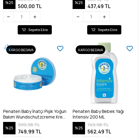
%25
%25
500,00 TL
437,49 TL
Sepete Ekle
Sepete Ekle
KARGO BEDAVA
KARGO BEDAVA
Penaten Baby İnatçı Pişik Yoğun
Penaten Baby Bebek Yağı
Bakım Wundschutzcreme Krem
İntensiv 200 ML
200 ml
999,98 TL
749,98 TL
%25
%25
749,99 TL
562,49 TL