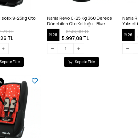
Isofix 9-25kg Oto
Nania Revo 0-25 Kg 360 Derece
Nania R
y
Dönebilen Oto Koltuğu - Blue
Yükselti
2,71 TL
8.138,90 TL
%26
%26
,26 TL
5.997,08 TL
Sepete Ekle
Sepete Ekle
A