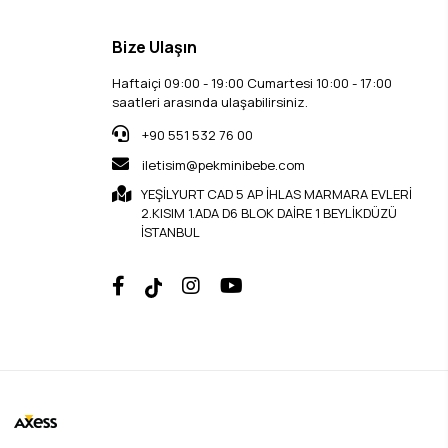
Bize Ulaşın
Haftaiçi 09:00 - 19:00 Cumartesi 10:00 - 17:00
saatleri arasında ulaşabilirsiniz.
+90 551 532 76 00
iletisim@pekminibebe.com
YEŞİLYURT CAD 5 AP İHLAS MARMARA EVLERİ
2.KISIM 1.ADA D6 BLOK DAİRE 1 BEYLİKDÜZÜ
İSTANBUL