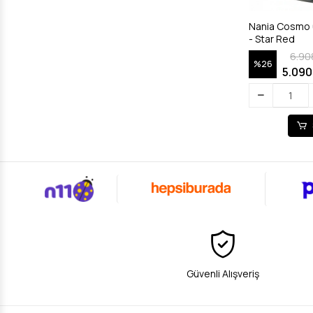
Nania Cosmo 
- Star Red
6.90
%26
5.090
Güvenli Alışveriş