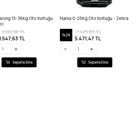
acing 15-36kg Oto Koltuğu
Nania 0-25Kg Oto Koltuğu - Zebra
ci
2.100,36 TL
7.425,56 TL
%26
1.547,63 TL
5.471,47 TL
Sepete Ekle
Sepete Ekle