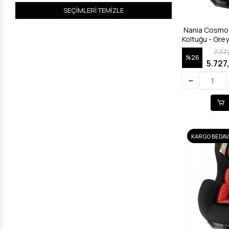
SEÇİMLERİ TEMİZLE
Nania Cosmo 
Koltuğu - Gre
7.77
%26
5.727
KARGO BEDAV