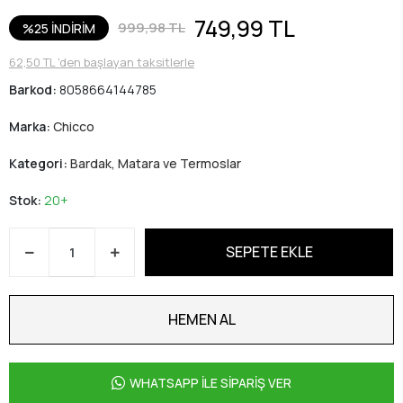
749,99 TL
999,98 TL
%25 İNDİRİM
62,50 TL 'den başlayan taksitlerle
Barkod:
8058664144785
Marka:
Chicco
Kategori:
Bardak, Matara ve Termoslar
Stok:
20+
SEPETE EKLE
HEMEN AL
WHATSAPP İLE SİPARİŞ VER