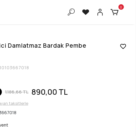
0
tici Damlatmaz Bardak Pembe
10103667018
890,00 TL
1.186,66 TL
ayan taksitlerle
3667018
Avent