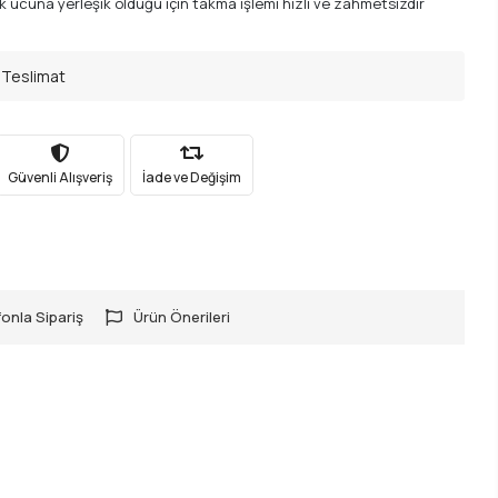
ak ucuna yerleşik olduğu için takma işlemi hızlı ve zahmetsizdir
 Teslimat
Güvenli Alışveriş
İade ve Değişim
onla Sipariş
Ürün Önerileri