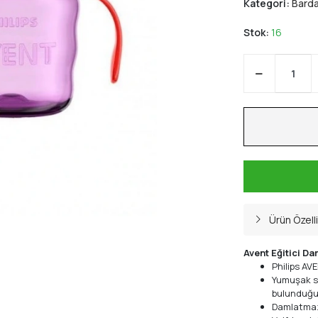
Kategori:
Barda
Stok:
16
Ürün Özelli
Avent Eğitici D
Philips AV
Yumuşak si
bulunduğu 
Damlatmaz 