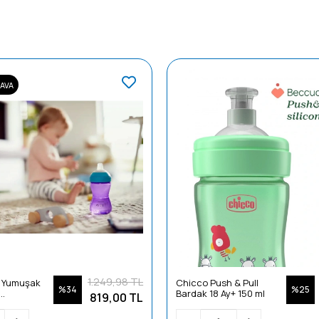
AVA
1.249,98 TL
t Yumuşak
Chicco Push & Pull
%34
%25
Bardak 18 Ay+ 150 ml
819,00 TL