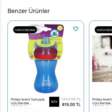
Benzer Ürünler
KARGO BEDAVA
KARGO BED
1.249,98 TL
Philips Avent Yumuşak
Philips Aven
%34
Uçlu Bardak,
Uçlu Bardak,
819,00 TL
SCF802/01
SCF802/02