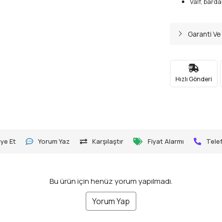
Valf, bard
Garanti Ve
Hızlı Gönderi
ye Et
Yorum Yaz
Karşılaştır
Fiyat Alarmı
Telef
Bu ürün için henüz yorum yapılmadı.
Yorum Yap