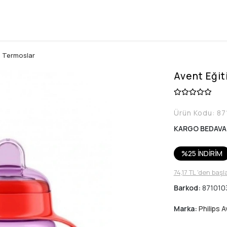
e Termoslar
Avent Eği
Ürün Kodu:
87
KARGO BEDAVA
%25 İNDİRİM
74,17 TL 'den başl
Barkod:
871010
Marka:
Philips 