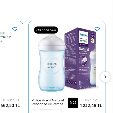
KARGO BEDAVA
616,66 TL
1.643,32 TL
Philips Avent Natural
%25
Response PP Pembe
462,50 TL
1.232,49 TL
Biberon 1+ Ay 260 ml
SCY903/11