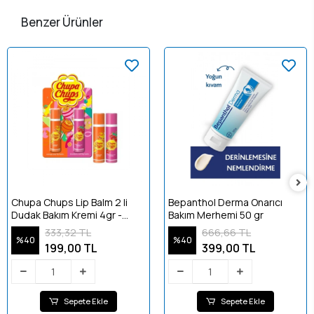
Benzer Ürünler
Chupa Chups Lip Balm 2 li
Bepanthol Derma Onarıcı
Dudak Bakım Kremi 4gr -
Bakım Merhemi 50 gr
Çilek Ve Portakal
333,32 TL
666,66 TL
%40
%40
199,00 TL
399,00 TL
Sepete Ekle
Sepete Ekle