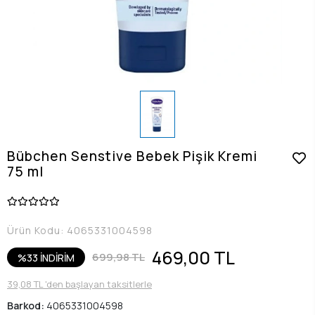
Bübchen Senstive Bebek Pişik Kremi
75 ml
Ürün Kodu:
4065331004598
469,00 TL
699,98 TL
%33 İNDİRİM
39,08 TL 'den başlayan taksitlerle
Barkod:
4065331004598