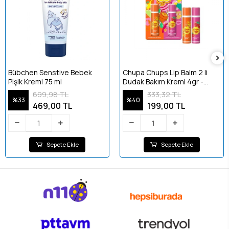
Bübchen Senstive Bebek
Chupa Chups Lip Balm 2 li
Pişik Kremi 75 ml
Dudak Bakım Kremi 4gr -
Çilek Ve Portakal
699,98 TL
333,32 TL
%33
%40
469,00 TL
199,00 TL
Sepete Ekle
Sepete Ekle