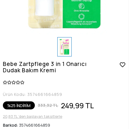
Bebe Zartpflege 3 in 1 Onarıcı
Dudak Bakım Kremi
Ürün Kodu:
3574661664859
249,99 TL
333,32 TL
%25 İNDİRİM
20,83 TL 'den başlayan taksitlerle
Barkod:
3574661664859