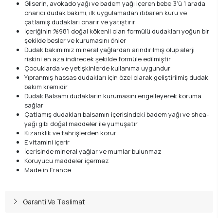
Gliserin, avokado yağı ve badem yağı içeren bebe 3'ü 1 arada
onarıcı dudak bakımı, ilk uygulamadan itibaren kuru ve
çatlamış dudakları onarır ve yatıştırır
İçeriğinin %98'i doğal kökenli olan formülü dudakları yoğun bir
şekilde besler ve kurumasını önler
Dudak bakımımız mineral yağlardan arındırılmış olup alerji
riskini en aza indirecek şekilde formüle edilmiştir
Çocuklarda ve yetişkinlerde kullanıma uygundur
Yıpranmış hassas dudakları için özel olarak geliştirilmiş dudak
bakım kremidir
Dudak Balsamı dudakların kurumasını engelleyerek koruma
sağlar
Çatlamış dudakları balsamın içerisindeki badem yağı ve shea-
yağı gibi doğal maddeler ile yumuşatır
Kızarıklık ve tahrişlerden korur
E vitamini içerir
İçerisinde mineral yağlar ve mumlar bulunmaz
Koruyucu maddeler içermez
Made in France
Garanti Ve Teslimat