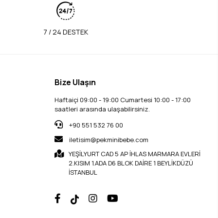
7 / 24 DESTEK
Bize Ulaşın
Haftaiçi 09:00 - 19:00 Cumartesi 10:00 - 17:00
saatleri arasında ulaşabilirsiniz.
+90 551 532 76 00
iletisim@pekminibebe.com
YEŞİLYURT CAD 5 AP İHLAS MARMARA EVLERİ
2.KISIM 1.ADA D6 BLOK DAİRE 1 BEYLİKDÜZÜ
İSTANBUL