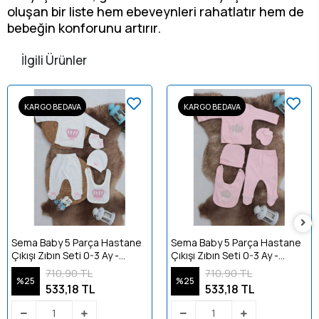
oluşan bir liste hem ebeveynleri rahatlatır hem de
bebeğin konforunu artırır.
İlgili Ürünler
KARGO BEDAVA
KARGO BEDAVA
Sema Baby 5 Parça Hastane
Sema Baby 5 Parça Hastane
Çıkışı Zıbın Seti 0-3 Ay -
Çıkışı Zıbın Seti 0-3 Ay -
Princess
Queen
710,90 TL
710,90 TL
%25
%25
533,18 TL
533,18 TL