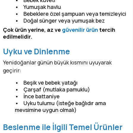
• Bebek küveti
• Yumuşak havlu
• Bebeklere özel şampuan veya temizleyici
• Doğal sünger veya yumuşak bez
Çok ürün yerine, az ve
güvenilir ürün
tercih
edilmelidir.
Uyku ve Dinlenme
Yenidoğanlar günün büyük kısmını uyuyarak
geçirir:
• Beşik ve bebek yatağı
• Çarşaf (mutlaka pamuklu)
• İnce battaniye
• Uyku tulumu (isteğe bağlıdır ama
mevsimine uygun olmalı)
Beslenme ile İlgili Temel Ürünler