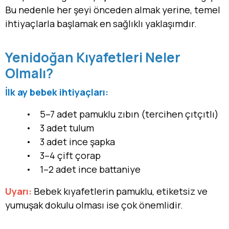
Bu nedenle her şeyi önceden almak yerine, temel
ihtiyaçlarla başlamak en sağlıklı yaklaşımdır.
Yenidoğan Kıyafetleri Neler
Olmalı?
İlk ay bebek ihtiyaçları:
• 5–7 adet pamuklu zıbın (tercihen çıtçıtlı)
• 3 adet tulum
• 3 adet ince şapka
• 3–4 çift çorap
• 1–2 adet ince battaniye
Uyarı:
Bebek kıyafetlerin pamuklu, etiketsiz ve
yumuşak dokulu olması ise çok önemlidir.