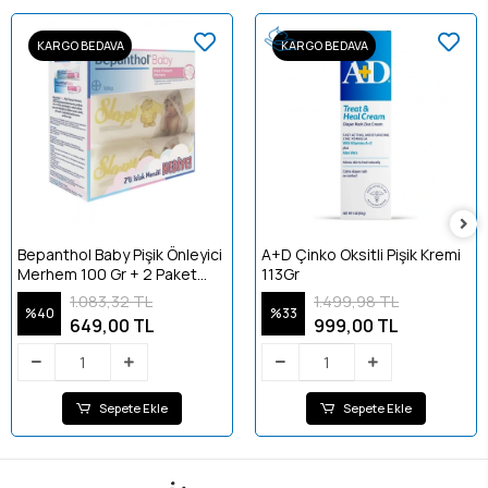
KARGO BEDAVA
KARGO BEDAVA
Bepanthol Baby Pişik Önleyici
A+D Çinko Oksitli Pişik Kremi
Merhem 100 Gr + 2 Paket
113Gr
Sleepy Sensitive 90 Lı Islak
1.083,32 TL
1.499,98 TL
Havlu
%40
%33
649,00 TL
999,00 TL
Sepete Ekle
Sepete Ekle