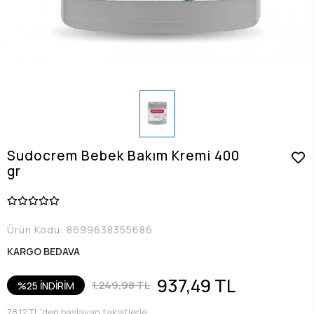
Sudocrem Bebek Bakım Kremi 400
gr
Ürün Kodu:
8699638355686
KARGO BEDAVA
937,49 TL
1.249,98 TL
%25 İNDİRİM
78,12 TL 'den başlayan taksitlerle