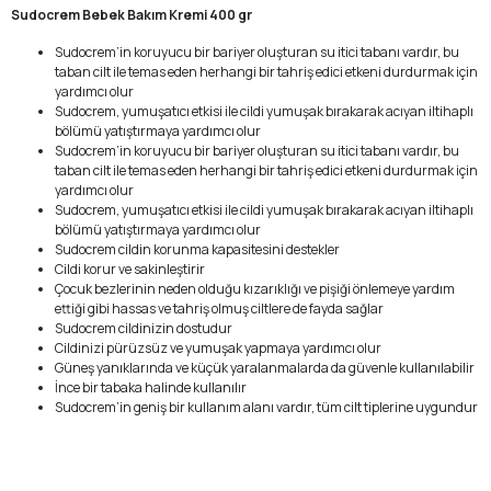
Sudocrem Bebek Bakım Kremi 400 gr
Sudocrem’in koruyucu bir bariyer oluşturan su itici tabanı vardır, bu
taban cilt ile temas eden herhangi bir tahriş edici etkeni durdurmak için
yardımcı olur
Sudocrem, yumuşatıcı etkisi ile cildi yumuşak bırakarak acıyan iltihaplı
bölümü yatıştırmaya yardımcı olur
Sudocrem’in koruyucu bir bariyer oluşturan su itici tabanı vardır, bu
taban cilt ile temas eden herhangi bir tahriş edici etkeni durdurmak için
yardımcı olur
Sudocrem, yumuşatıcı etkisi ile cildi yumuşak bırakarak acıyan iltihaplı
bölümü yatıştırmaya yardımcı olur
Sudocrem cildin korunma kapasitesini destekler
Cildi korur ve sakinleştirir
Çocuk bezlerinin neden olduğu kızarıklığı ve pişiği önlemeye yardım
ettiği gibi hassas ve tahriş olmuş ciltlere de fayda sağlar
Sudocrem cildinizin dostudur
Cildinizi pürüzsüz ve yumuşak yapmaya yardımcı olur
Güneş yanıklarında ve küçük yaralanmalarda da güvenle kullanılabilir
İnce bir tabaka halinde kullanılır
Sudocrem’in geniş bir kullanım alanı vardır, tüm cilt tiplerine uygundur