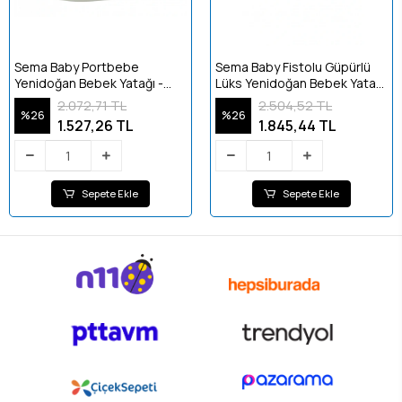
Sema Baby Portbebe
Sema Baby Fistolu Güpürlü
Yenidoğan Bebek Yatağı -
Lüks Yenidoğan Bebek Yatağı
Ekru/Pembe
- Ekru
2.072,71 TL
2.504,52 TL
%26
%26
1.527,26 TL
1.845,44 TL
Sepete Ekle
Sepete Ekle