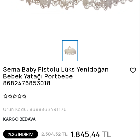
Sema Baby Fistolu Lüks Yenidoğan
Bebek Yatağı Portbebe
8682476853018
Ürün Kodu:
8698863491176
KARGO BEDAVA
1.845,44 TL
2.504,52 TL
%26 İNDİRİM