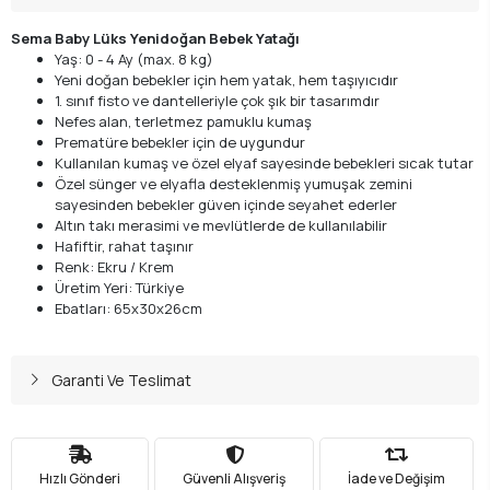
Sema Baby Lüks Yenidoğan Bebek Yatağı
Yaş: 0 - 4 Ay (max. 8 kg)
Yeni doğan bebekler için hem yatak, hem taşıyıcıdır
1. sınıf fisto ve dantelleriyle çok şık bir tasarımdır
Nefes alan, terletmez pamuklu kumaş
Prematüre bebekler için de uygundur
Kullanılan kumaş ve özel elyaf sayesinde bebekleri sıcak tutar
Özel sünger ve elyafla desteklenmiş yumuşak zemini
sayesinden bebekler güven içinde seyahet ederler
Altın takı merasimi ve mevlütlerde de kullanılabilir
Hafiftir, rahat taşınır
Renk: Ekru / Krem
Üretim Yeri: Türkiye
Ebatları: 65x30x26cm
Garanti Ve Teslimat
Hızlı Gönderi
Güvenli Alışveriş
İade ve Değişim