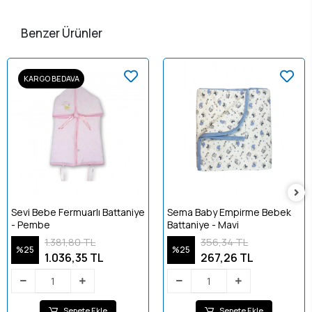
Benzer Ürünler
KARGO BEDAVA
Sevi Bebe Fermuarlı Battaniye
Sema Baby Empirme Bebek
- Pembe
Battaniye - Mavi
1.381,80 TL
356,34 TL
%25
%25
1.036,35 TL
267,26 TL
Sepete Ekle
Sepete Ekle