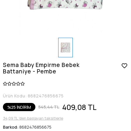
Sema Baby Empirme Bebek
Battaniye - Pembe
Ürün Kodu:
8682476856675
409,08 TL
545,44 TL
%25 İNDİRİM
34,09 TL 'den başlayan taksitlerle
Barkod:
8682476856675