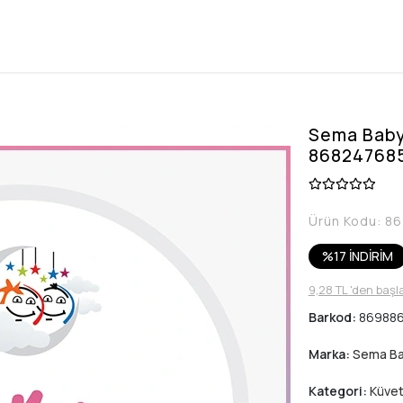
Sema Baby 
86824768
Ürün Kodu:
86
%17 İNDİRİM
9,28 TL 'den başl
Barkod:
86988
Marka:
Sema B
Kategori:
Küvet