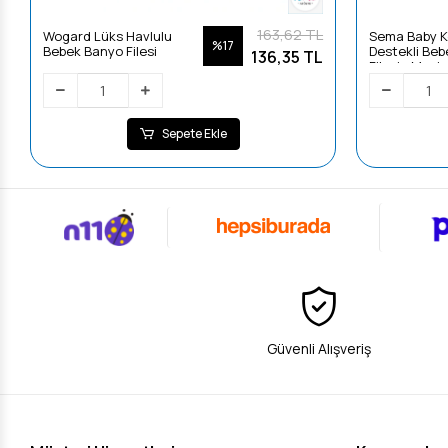
163,62 TL
Wogard Lüks Havlulu
Sema Baby K
%17
Bebek Banyo Filesi
Destekli Be
136,35 TL
Filesi - Mavi
Sepete Ekle
Güvenli Alışveriş