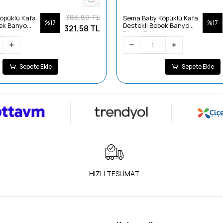
385,89 TL
öpüklü Kafa
Sema Baby Köpüklü Kafa
%17
%17
bek Banyo
Destekli Bebek Banyo
321,58 TL
Filesi - Beyaz
Sepete Ekle
Sepete Ekle
HIZLI TESLİMAT