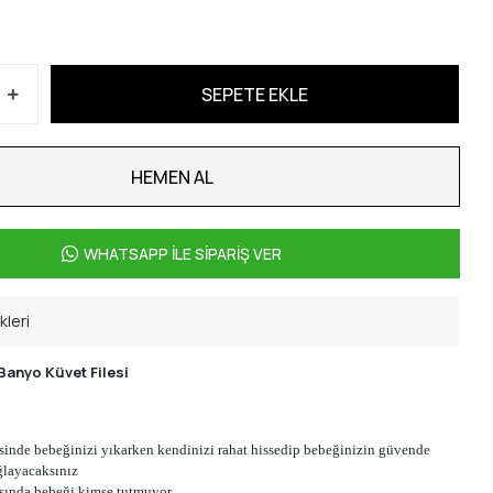
SEPETE EKLE
HEMEN AL
WHATSAPP İLE SİPARİŞ VER
kleri
anyo Küvet Filesi
esinde bebeğinizi yıkarken kendinizi rahat hissedip bebeğinizin güvende
ğlayacaksınız
sında bebeği kimse tutmuyor