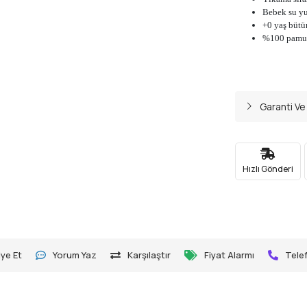
Bebek su y
+0 yaş bütü
%100 pamu
Garanti Ve
Hızlı Gönderi
ye Et
Yorum Yaz
Karşılaştır
Fiyat Alarmı
Telef