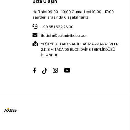
Bize Ulaşın
Haftaiçi 09:00 - 19:00 Cumartesi 10:00 - 17:00
saatleri arasında ulaşabilirsiniz.
+90 551 532 76 00
iletisim@pekminibebe.com
YEŞİLYURT CAD 5 AP İHLAS MARMARA EVLERİ
2.KISIM 1.ADA D6 BLOK DAİRE 1 BEYLİKDÜZÜ
İSTANBUL