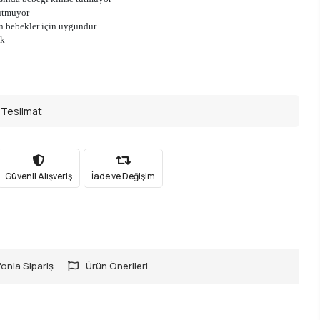
utmuyor
n bebekler için uygundur
k
 Teslimat
Güvenli Alışveriş
İade ve Değişim
onla Sipariş
Ürün Önerileri