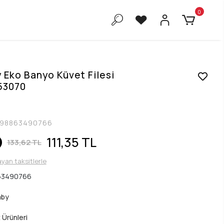
0
Eko Banyo Küvet Filesi
53070
98863490766
111,35 TL
133,62 TL
ayan taksitlerle
63490766
aby
 Ürünleri