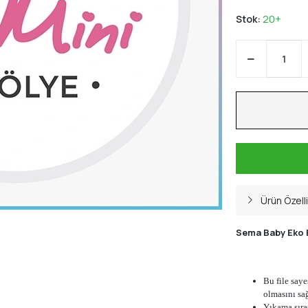
Stok:
20+
Ürün Özelli
Sema Baby Eko B
Bu file say
olmasını sa
Yıkama sıra