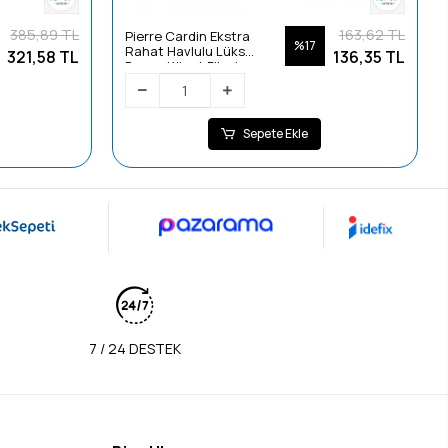
385,89 TL
163,62 TL
Pierre Cardin Ekstra
%17
Rahat Havlulu Lüks
321,58 TL
136,35 TL
Banyo Küvet Filesi
Sepete Ekle
7 / 24 DESTEK