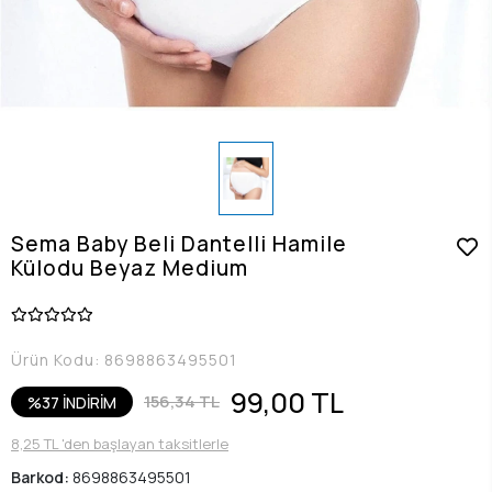
Sema Baby Beli Dantelli Hamile
Külodu Beyaz Medium
Ürün Kodu:
8698863495501
99,00 TL
156,34 TL
%37 İNDİRİM
8,25 TL 'den başlayan taksitlerle
Barkod:
8698863495501