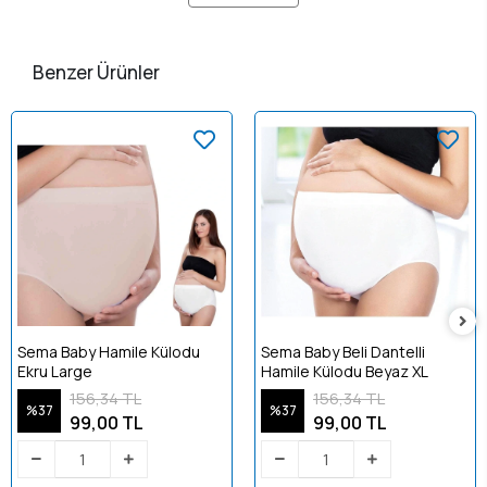
Benzer Ürünler
Sema Baby Hamile Külodu
Sema Baby Beli Dantelli
Ekru Large
Hamile Külodu Beyaz XL
156,34 TL
156,34 TL
%37
%37
99,00 TL
99,00 TL