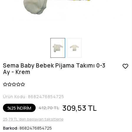
Sema Baby Bebek Pijama Takımı 0-3
Ay - Krem
Ürün Kodu:
8682476854725
309,53 TL
412,70 TL
%25 İNDİRİM
25,79 TL 'den başlayan taksitlerle
Barkod:
8682476854725